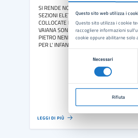
SI RENDE NOTO CHE LA SEDE DELLE
Questo sito web utilizza i cook
SEZIONI ELETTORALI N° 5 e 6 GIA'
COLLOCATE IN VIA OLMI 51 LOC. TA'
Questo sito utilizza i cookie te
VAIANA SONO STATE TRASFERITE IN VIA
raccogliere informazioni sull'us
PIETRO NENNI 17 PRESSO LE SCUOLE
cookie oppure abilitarne solo a
PER L' INFANZIA " CARANNA"
Selezione
Necessari
del
consenso
Rifiuta
LEGGI DI PIÙ