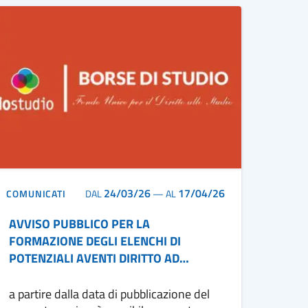
24/03/26
17/04/26
COMUNICATI
DAL
—
AL
AVVISO PUBBLICO PER LA
FORMAZIONE DEGLI ELENCHI DI
POTENZIALI AVENTI DIRITTO AD
ACCEDERE ALLE BORSE DI STUDIO DEL
MINISTERO DELL’ISTRUZIONE E DEL
a partire dalla data di pubblicazione del