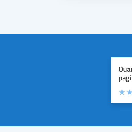
Quan
pagi
Valuta 
Val