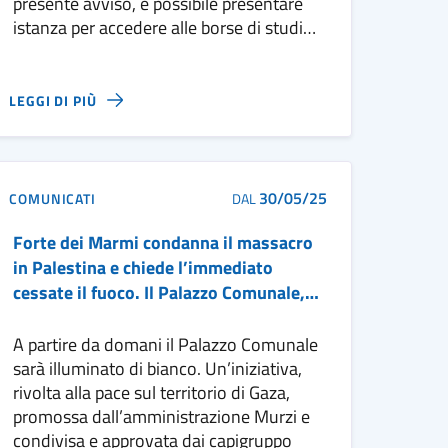
MERITO PER L’A.S. 2025/2026
presente avviso, è possibile presentare
istanza per accedere alle borse di studio
del Ministero dell’Istruzione e del Merito
per l’a.s. 2025/2026.
LEGGI DI PIÙ
30/05/25
COMUNICATI
DAL
Forte dei Marmi condanna il massacro
in Palestina e chiede l’immediato
cessate il fuoco. Il Palazzo Comunale,
in una iniziativa condivisa insieme
all’opposizione, si accende di bianco
A partire da domani il Palazzo Comunale
per la pace e in memoria delle vittime.
sarà illuminato di bianco. Un’iniziativa,
L’intervento del sindaco Bruno Murzi.
rivolta alla pace sul territorio di Gaza,
promossa dall’amministrazione Murzi e
condivisa e approvata dai capigruppo