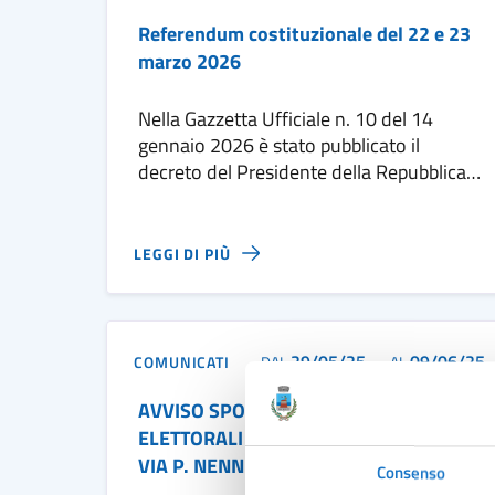
Referendum costituzionale del 22 e 23
marzo 2026
Nella Gazzetta Ufficiale n. 10 del 14
gennaio 2026 è stato pubblicato il
decreto del Presidente della Repubblica
del 13 gennaio 2026 con il quale è stato
indetto, per i giorni di domenica 22 e
lunedì 23 marzo 2026
LEGGI DI PIÙ
29/05/25
09/06/25
COMUNICATI
DAL
—
AL
AVVISO SPOSTAMENTO SEDE SEGGI
ELETTORALI N° 5 E 6 DA VIA OLMI A
VIA P. NENNI- ELEZIONI REGIONALI DEL
Consenso
12 E 13 OTTOBRE 2025