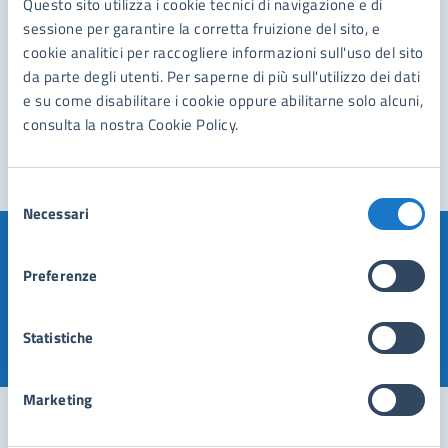
Questo sito utilizza i cookie tecnici di navigazione e di
sessione per garantire la corretta fruizione del sito, e
cookie analitici per raccogliere informazioni sull'uso del sito
da parte degli utenti. Per saperne di più sull'utilizzo dei dati
1
2
»
e su come disabilitare i cookie oppure abilitarne solo alcuni,
consulta la nostra Cookie Policy.
Selezione
Necessari
del
consenso
Quanto sono chiare le informazioni su questa
Preferenze
pagina?
Statistiche
Valuta 1 stelle su 5
Valuta 2 stelle su 5
Valuta 3 stelle su 5
Valuta 4 stelle su 5
Valuta 5 stelle su 5
Marketing