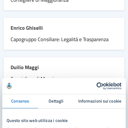
Enrico Ghiselli
Capogruppo Consiliare: Legalità e Trasparenza
Duilio Maggi
Consigliere di Maggioranza
Consenso
Dettagli
Informazioni sui cookie
Alberto Mattugini
Consigliere di Maggioranza
Questo sito web utilizza i cookie