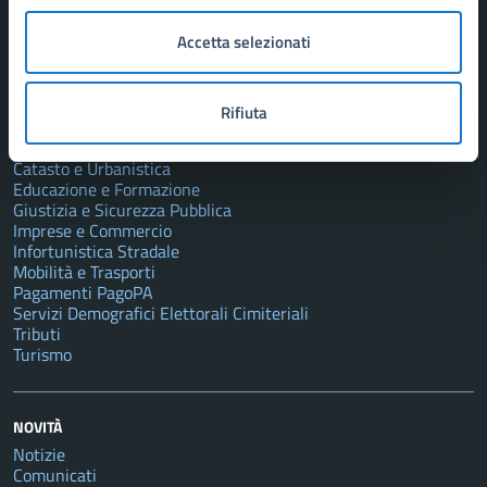
Politici
Personale amministrativo
Accetta selezionati
Documenti e dati
Rifiuta
CATEGORIE DI SERVIZIO
Autorizzazioni
Catasto e Urbanistica
Educazione e Formazione
Giustizia e Sicurezza Pubblica
Imprese e Commercio
Infortunistica Stradale
Mobilità e Trasporti
Pagamenti PagoPA
Servizi Demografici Elettorali Cimiteriali
Tributi
Turismo
NOVITÀ
Notizie
Comunicati