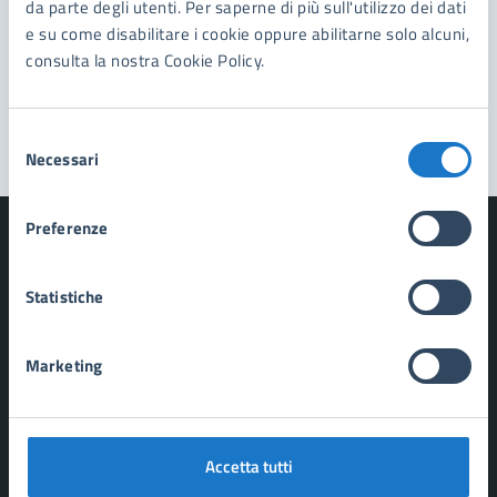
Prenota appuntamento
da parte degli utenti. Per saperne di più sull'utilizzo dei dati
e su come disabilitare i cookie oppure abilitarne solo alcuni,
Problemi in città
consulta la nostra Cookie Policy.
Segnala disservizio
Selezione
Necessari
del
consenso
Preferenze
Statistiche
Comune di Forte dei Marmi
Marketing
AMMINISTRAZIONE
Organi di governo
Aree amministrative
Uffici
Accetta tutti
Enti e fondazioni