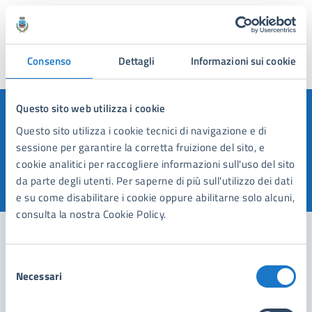
Nessuna altra domanda
Consenso
Dettagli
Informazioni sui cookie
Questo sito web utilizza i cookie
Quanto sono chiare le informazioni su questa
Questo sito utilizza i cookie tecnici di navigazione e di
pagina?
sessione per garantire la corretta fruizione del sito, e
cookie analitici per raccogliere informazioni sull'uso del sito
da parte degli utenti. Per saperne di più sull'utilizzo dei dati
Valuta 1 stelle su 5
Valuta 2 stelle su 5
Valuta 3 stelle su 5
Valuta 4 stelle su 5
Valuta 5 stelle su 5
e su come disabilitare i cookie oppure abilitarne solo alcuni,
consulta la nostra Cookie Policy.
Selezione
Contatta il comune
Necessari
del
consenso
Leggi le domande frequenti