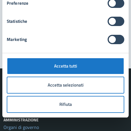
Preferenze
Richiedi assistenza
Prenota appuntamento
Statistiche
Problemi in città
Marketing
Segnala disservizio
Accetta tutti
Accetta selezionati
Comune di Forte dei Marmi
Rifiuta
AMMINISTRAZIONE
Organi di governo