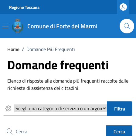
Vai ai contenuti
Vai al footer
Regione Toscana
Comune di Forte dei Marmi
Home
/
Domande Più Frequenti
Domande frequenti
Elenco di risposte alle domande più frequenti raccolte dalle
richieste di assistenza dei cittadini.
Scegli una categoria di servizio o un argomento
Filtra
Cerca nel sito
Cerca