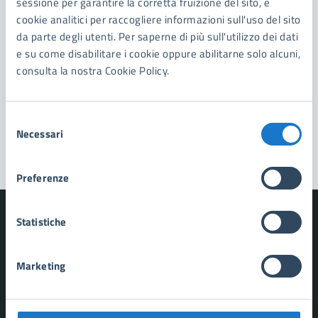
sessione per garantire la corretta fruizione del sito, e
Leggi le domande frequenti
cookie analitici per raccogliere informazioni sull'uso del sito
da parte degli utenti. Per saperne di più sull'utilizzo dei dati
Richiedi assistenza
e su come disabilitare i cookie oppure abilitarne solo alcuni,
Prenota appuntamento
consulta la nostra Cookie Policy.
Problemi in città
Selezione
Segnala disservizio
Necessari
del
consenso
Preferenze
Statistiche
Marketing
Comune di Forte dei Marmi
AMMINISTRAZIONE