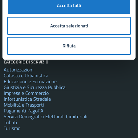
Accetta tutti
Organi di governo
Aree amministrative
Uffici
Enti e fondazioni
Accetta selezionati
Politici
Personale amministrativo
Documenti e dati
Rifiuta
CATEGORIE DI SERVIZIO
Autorizzazioni
Catasto e Urbanistica
Educazione e Formazione
Giustizia e Sicurezza Pubblica
Imprese e Commercio
Infortunistica Stradale
Mobilità e Trasporti
Pagamenti PagoPA
Servizi Demografici Elettorali Cimiteriali
Tributi
Turismo