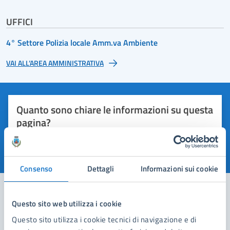
UFFICI
4° Settore Polizia locale Amm.va Ambiente
VAI ALL’AREA AMMINISTRATIVA
Quanto sono chiare le informazioni su questa
pagina?
Valuta 1 stelle su 5
Valuta 2 stelle su 5
Valuta 3 stelle su 5
Valuta 4 stelle su 5
Valuta 5 stelle su 5
Consenso
Dettagli
Informazioni sui cookie
Questo sito web utilizza i cookie
Contatta il comune
Questo sito utilizza i cookie tecnici di navigazione e di