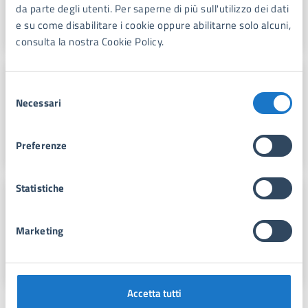
da parte degli utenti. Per saperne di più sull'utilizzo dei dati
E-mail:
ced@comunefdm.it
e su come disabilitare i cookie oppure abilitarne solo alcuni,
consulta la nostra Cookie Policy.
Elio Minicozzi
Selezione
Necessari
del
Telefono:
0584 280366
consenso
E-mail:
eminicozzi@comunefdm.it
Preferenze
Statistiche
Francesco Cortopassi
Marketing
Telefono:
0584 280289
E-mail:
fcortopassi@comunefdm.it
Accetta tutti