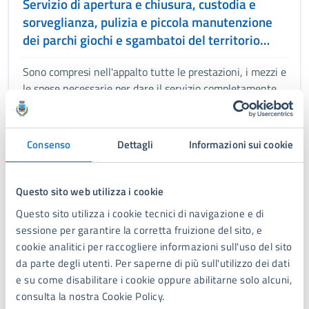
Servizio di apertura e chiusura, custodia e
sorveglianza, pulizia e piccola manutenzione
dei parchi giochi e sgambatoi del territorio
comunale
Sono compresi nell'appalto tutte le prestazioni, i mezzi e
le spese necessarie per dare il servizio completamente
compiuto, secondo le condizioni stabilite dal Capitolato
speciale d'appalto e nei relativi allegati.
Consenso
Dettagli
Informazioni sui cookie
DOCUMENTO ALBO PRETORIO
Affidamento per la gestione dei Servizi
Questo sito web utilizza i cookie
Educativi per l’infanzia nidi comunali
Questo sito utilizza i cookie tecnici di navigazione e di
Moscardino e Madre Maria per anni cinque
sessione per garantire la corretta fruizione del sito, e
cookie analitici per raccogliere informazioni sull'uso del sito
L’appalto ha per oggetto l’affidamento della gestione dei
da parte degli utenti. Per saperne di più sull'utilizzo dei dati
servizi educativi rivolti a minori di età compresa tra i 6 e
e su come disabilitare i cookie oppure abilitarne solo alcuni,
i 36 mesi, erogati presso i nidi d’infanzia comunali
consulta la nostra Cookie Policy.
situati nel Comune di Forte dei Marmi