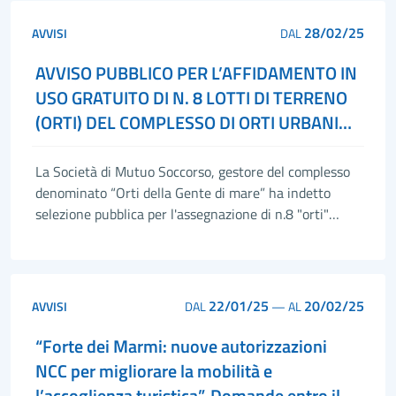
28/02/25
AVVISI
DAL
AVVISO PUBBLICO PER L’AFFIDAMENTO IN
USO GRATUITO DI N. 8 LOTTI DI TERRENO
(ORTI) DEL COMPLESSO DI ORTI URBANI
DENOMINATO “ORTI DELLA GENTE DI
MARE”
La Società di Mutuo Soccorso, gestore del complesso
denominato “Orti della Gente di mare” ha indetto
selezione pubblica per l'assegnazione di n.8 "orti"
rimasti liberi per la coltivazione a scopo privato non
commerciale.
22/01/25
20/02/25
AVVISI
DAL
—
AL
“Forte dei Marmi: nuove autorizzazioni
NCC per migliorare la mobilità e
l’accoglienza turistica”. Domande entro il