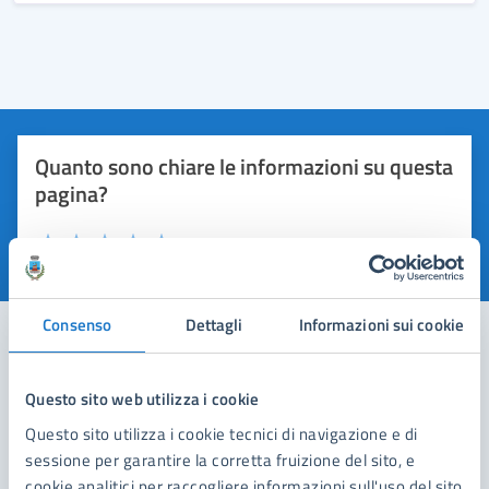
della Sezione Atti presente in Articoli Tematici alla voce
[…]
Quanto sono chiare le informazioni su questa
pagina?
Valuta 1 stelle su 5
Valuta 2 stelle su 5
Valuta 3 stelle su 5
Valuta 4 stelle su 5
Valuta 5 stelle su 5
Consenso
Dettagli
Informazioni sui cookie
Contatta il comune
Questo sito web utilizza i cookie
Questo sito utilizza i cookie tecnici di navigazione e di
Leggi le domande frequenti
sessione per garantire la corretta fruizione del sito, e
Richiedi assistenza
cookie analitici per raccogliere informazioni sull'uso del sito