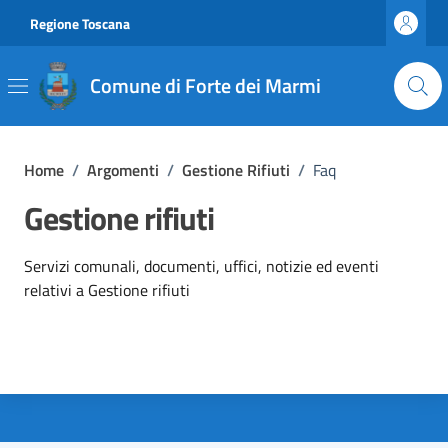
Vai ai contenuti
Vai al footer
Regione Toscana
Comune di Forte dei Marmi
Home
/
Argomenti
/
Gestione Rifiuti
/
Faq
Gestione rifiuti
Dettagli dell'argomento
Servizi comunali, documenti, uffici, notizie ed eventi
relativi a Gestione rifiuti