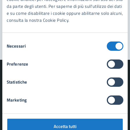
da parte degli utenti. Per saperne di più sull'utilizzo dei dati
Prenota appuntamento
e su come disabilitare i cookie oppure abilitarne solo alcuni,
consulta la nostra Cookie Policy.
Problemi in città
Segnala disservizio
Selezione
Necessari
del
consenso
Preferenze
Statistiche
Comune di Forte dei Marmi
Marketing
AMMINISTRAZIONE
Organi di governo
Aree amministrative
Accetta tutti
Uffici