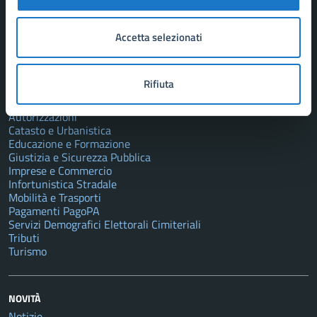
Enti e fondazioni
Politici
Accetta selezionati
Personale amministrativo
Documenti e dati
Rifiuta
CATEGORIE DI SERVIZIO
Autorizzazioni
Catasto e Urbanistica
Educazione e Formazione
Giustizia e Sicurezza Pubblica
Imprese e Commercio
Infortunistica Stradale
Mobilità e Trasporti
Pagamenti PagoPA
Servizi Demografici Elettorali Cimiteriali
Tributi
Turismo
NOVITÀ
Notizie