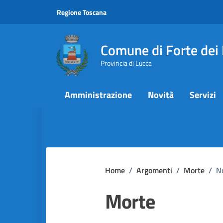
Vai ai contenuti
Vai al footer
Regione Toscana
Comune di Forte dei
Provincia di Lucca
Amministrazione
Novità
Servizi
Home
/
Argomenti
/
Morte
/
N
Morte