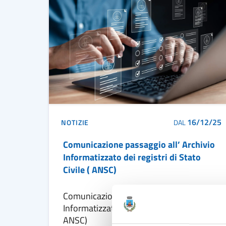
16/12/25
NOTIZIE
DAL
Comunicazione passaggio all’ Archivio
Informatizzato dei registri di Stato
Civile ( ANSC)
Comunicazione passaggio all’ Archivio
Informatizzato dei registri di Stato Civile (
ANSC)