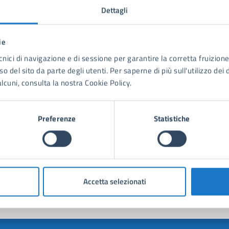
Dettagli
LEGGI DI PIÙ
ie
cnici di navigazione e di sessione per garantire la corretta fruizione 
o del sito da parte degli utenti. Per saperne di più sull'utilizzo dei 
lcuni, consulta la nostra Cookie Policy.
Preferenze
Statistiche
to sono chiare le informazioni su questa
na?
Accetta selezionati
1 stelle su 5
uta 2 stelle su 5
Valuta 3 stelle su 5
Valuta 4 stelle su 5
Valuta 5 stelle su 5