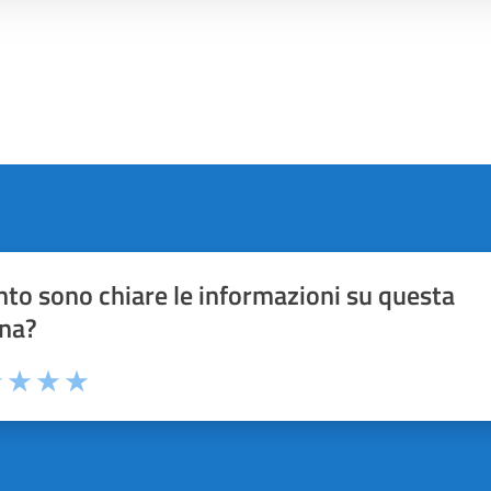
to sono chiare le informazioni su questa
na?
1 stelle su 5
uta 2 stelle su 5
Valuta 3 stelle su 5
Valuta 4 stelle su 5
Valuta 5 stelle su 5