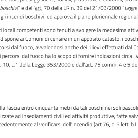
 boschiv
i” e dell’
art.
70 della LR n. 39 del 21/03/2000 “
Legge
 gli incendi boschivi, ed approva il piano pluriennale regiona
nti locali competenti sono tenuti a svolgere la medesima attivi
dispone ai Comuni di censire in un apposito catasto, i boschi
rcorsi dal fuoco, avvalendosi anche dei rilievi effettuati dal 
i percorsi dal fuoco ha lo scopo di fornire indicazioni circa i 
.
10, c.1 della Legge 353/2000 e dall’
art.
76 commi 4 e 5 de
lla fascia entro cinquanta metri da tali boschi,nei soli pascoli
alizzate ad insediamenti civili ed attività produttive, fatte sa
edentemente al verificarsi dell’incendio (art.76, c. 5 lett. b