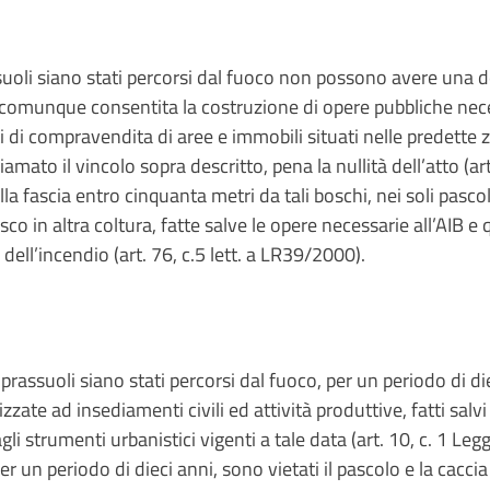
ssuoli siano stati percorsi dal fuoco non possono avere una 
’ comunque consentita la costruzione di opere pubbliche nece
tti di compravendita di aree e immobili situati nelle predette z
mato il vincolo sopra descritto, pena la nullità dell’atto (ar
lla fascia entro cinquanta metri da tali boschi, nei soli pasco
co in altra coltura, fatte salve le opere necessarie all’AIB e
dell’incendio (art. 76, c.5 lett. a LR39/2000).
rassuoli siano stati percorsi dal fuoco, per un periodo di diec
zzate ad insediamenti civili ed attività produttive, fatti salvi 
li strumenti urbanistici vigenti a tale data (art. 10, c. 1 Le
 un periodo di dieci anni, sono vietati il pascolo e la caccia