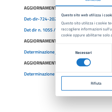
AGGIORNAMENTO ANNO 2023
Questo sito web utilizza i cook
Det-dir-724-2024-Catasto incendi
Questo sito utilizza i cookie te
raccogliere informazioni sull'us
Det dir n. 1055 / 2024 Elenco definitivo dei 
cookie oppure abilitarne solo a
AGGIORNAMENTO ANNO 2024
Selezione
Determinazione_Catasto Incendi_n 676_/ 20
Necessari
del
consenso
AGGIORNAMENTO ANNO 2025
Determinazione Catasto Incendi n. 653 / 2026
Rifiuta