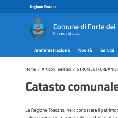
Vai ai contenuti
Vai al footer
Regione Toscana
Comune di Forte dei
Provincia di Lucca
Amministrazione
Novità
Servizi
Home
/
Articoli Tematici
/
STRUMENTI URBANISTI
Catasto comunale 
La Regione Toscana, nel riconoscere il patrimo
valorizzazione in relazione alle sue funzioni amb