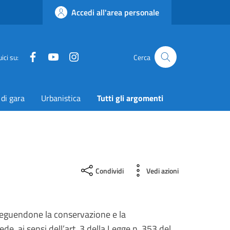
Accedi all'area personale
Facebook
YouTube
Instagram
Twitter
ici su:
Cerca
 di gara
Urbanistica
Tutti gli argomenti
Condividi
Vedi azioni
rseguendone la conservazione e la
de, ai sensi dell’
art.
3 della Legge n. 353 del