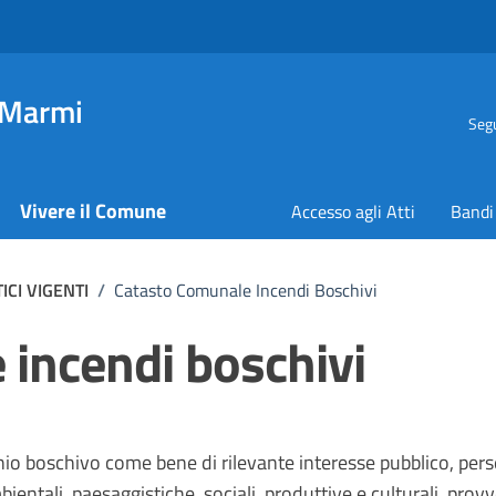
 Marmi
Segu
Vivere il Comune
Accesso agli Atti
Bandi
CI VIGENTI
/
Catasto Comunale Incendi Boschivi
incendi boschivi
nio boschivo come bene di rilevante interesse pubblico, pe
ientali, paesaggistiche, sociali, produttive e culturali, provve