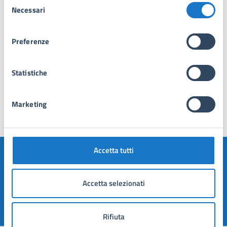
Necessari
del
delib_CC_88_2013_approvazione
consenso
Preferenze
Statistiche
Marketing
Ultimo aggiornamento:
07/11/2024, 16:46
Accetta tutti
Quanto sono chiare le informazioni su questa
pagina?
Accetta selezionati
Valuta 1 stelle su 5
Valuta 2 stelle su 5
Valuta 3 stelle su 5
Valuta 4 stelle su 5
Valuta 5 stelle su 5
Rifiuta