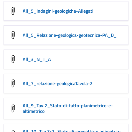
All_5_Indagini-geologiche-Allegati
All_5_Relazione-geologica-geotecnica-PA_D_
All_3_N_T_A
All_7_relazione-geologicaTavola-2
All_9_Tav.2_Stato-di-fatto-planimetrico-e-
altimetrico
All_10_Tav.3c2_Stato-di-progetto-planimetria-