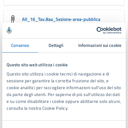
All_16_Tav.8aa_Sezione-area-pubblica
All_17_Tav.9_Profilo-fognatura-bianca
Consenso
Dettagli
Informazioni sui cookie
Questo sito web utilizza i cookie
All_18_6b_-Computo-metrico-estimativo
Questo sito utilizza i cookie tecnici di navigazione e di
sessione per garantire la corretta fruizione del sito, e
cookie analitici per raccogliere informazioni sull'uso del sito
All_19_ANALISI-PREZZI
da parte degli utenti. Per saperne di più sull'utilizzo dei dati
e su come disabilitare i cookie oppure abilitarne solo alcuni,
consulta la nostra Cookie Policy.
All_20_schema_convenzione
Selezione