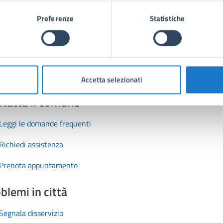
1 stelle su 5
uta 2 stelle su 5
Valuta 3 stelle su 5
Valuta 4 stelle su 5
Valuta 5 stelle su 5
Preferenze
Statistiche
Accetta selezionati
tatta il comune
Leggi le domande frequenti
Richiedi assistenza
Prenota appuntamento
blemi in città
Segnala disservizio