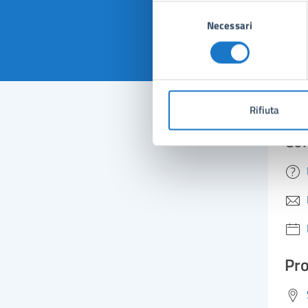
Selezione
Valuta 
Val
Necessari
del
consenso
Rifiuta
Con
Pro