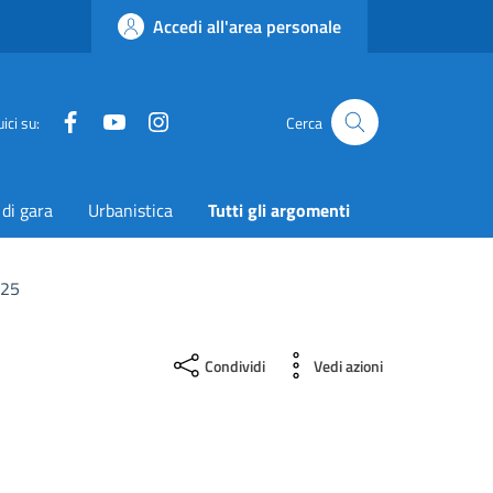
Accedi all'area personale
Facebook
YouTube
Instagram
Twitter
ici su:
Cerca
 di gara
Urbanistica
Tutti gli argomenti
025
Condividi
Vedi azioni