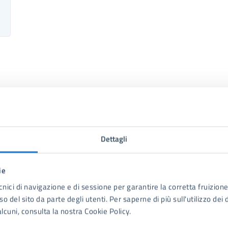
Dettagli
ie
to sono chiare le informazioni su questa
cnici di navigazione e di sessione per garantire la corretta fruizione 
o del sito da parte degli utenti. Per saperne di più sull'utilizzo dei 
na?
lcuni, consulta la nostra Cookie Policy.