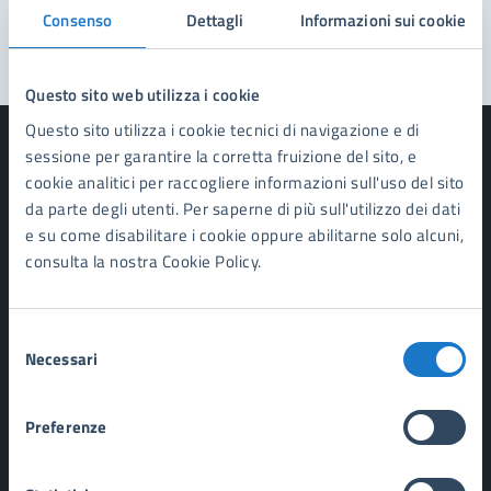
Segnala disservizio
Consenso
Dettagli
Informazioni sui cookie
Questo sito web utilizza i cookie
Questo sito utilizza i cookie tecnici di navigazione e di
sessione per garantire la corretta fruizione del sito, e
cookie analitici per raccogliere informazioni sull'uso del sito
da parte degli utenti. Per saperne di più sull'utilizzo dei dati
Comune di Forte dei Marmi
e su come disabilitare i cookie oppure abilitarne solo alcuni,
consulta la nostra Cookie Policy.
AMMINISTRAZIONE
Organi di governo
Selezione
Aree amministrative
Necessari
del
Uffici
Enti e fondazioni
consenso
Politici
Preferenze
Personale amministrativo
Documenti e dati