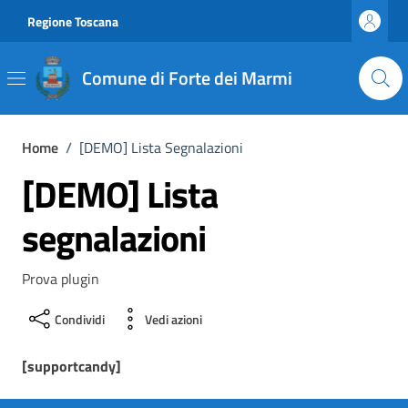
Vai ai contenuti
Vai al footer
Regione Toscana
Comune di Forte dei Marmi
Home
/
[DEMO] Lista Segnalazioni
[DEMO] Lista
segnalazioni
Prova plugin
Condividi
Vedi azioni
[supportcandy]