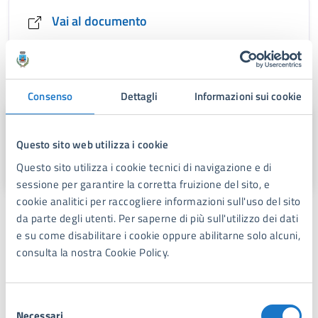
Vai al documento
Ufficio responsabile
Consenso
Dettagli
Informazioni sui cookie
Servizio Gare Appalti CUC
Questo sito web utilizza i cookie
Piazza Dante,1, 55042
Questo sito utilizza i cookie tecnici di navigazione e di
sessione per garantire la corretta fruizione del sito, e
cookie analitici per raccogliere informazioni sull'uso del sito
Formati disponibili
da parte degli utenti. Per saperne di più sull'utilizzo dei dati
e su come disabilitare i cookie oppure abilitarne solo alcuni,
PDF
consulta la nostra Cookie Policy.
Licenza di distribuzione
Selezione
pubblico dominio
Necessari