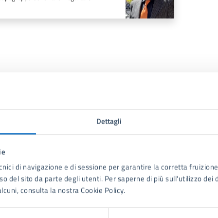
Trasparenza
Dettagli
ie
to sono chiare le informazioni su questa
cnici di navigazione e di sessione per garantire la corretta fruizione 
na?
o del sito da parte degli utenti. Per saperne di più sull'utilizzo dei 
lcuni, consulta la nostra Cookie Policy.
1 stelle su 5
uta 2 stelle su 5
Valuta 3 stelle su 5
Valuta 4 stelle su 5
Valuta 5 stelle su 5