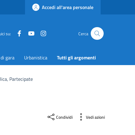
Accedi all'area personale
Facebook
YouTube
Instagram
Twitter
ici su:
Cerca
 di gara
Urbanistica
Tutti gli argomenti
lica, Partecipate
Condividi
Vedi azioni