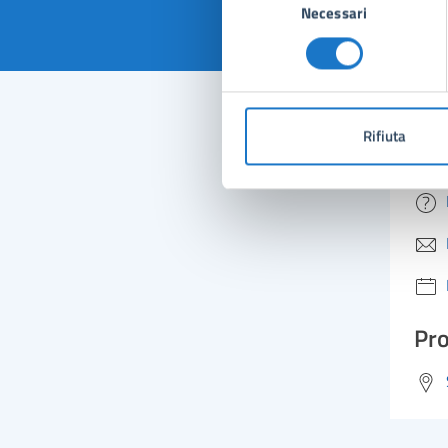
Necessari
del
consenso
Rifiuta
Con
Pro