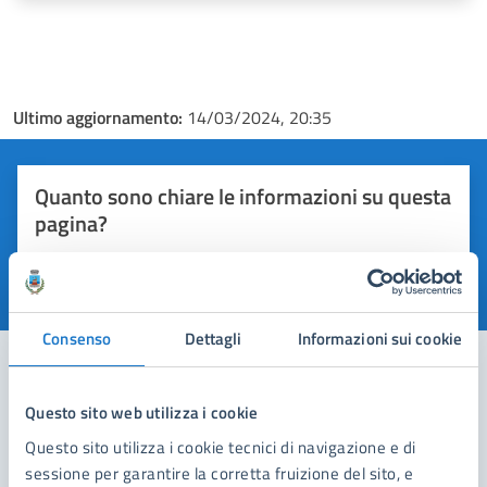
Ultimo aggiornamento:
14/03/2024, 20:35
Quanto sono chiare le informazioni su questa
pagina?
Valuta 1 stelle su 5
Valuta 2 stelle su 5
Valuta 3 stelle su 5
Valuta 4 stelle su 5
Valuta 5 stelle su 5
Consenso
Dettagli
Informazioni sui cookie
Questo sito web utilizza i cookie
Contatta il comune
Questo sito utilizza i cookie tecnici di navigazione e di
Leggi le domande frequenti
sessione per garantire la corretta fruizione del sito, e