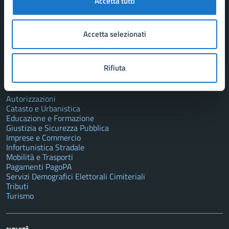
Accetta tutti
Aree amministrative
Uffici
Enti e fondazioni
Politici
Accetta selezionati
Personale amministrativo
Documenti e dati
Rifiuta
CATEGORIE DI SERVIZIO
Autorizzazioni
Catasto e Urbanistica
Educazione e Formazione
Giustizia e Sicurezza Pubblica
Imprese e Commercio
Infortunistica Stradale
Mobilità e Trasporti
Pagamenti PagoPA
Servizi Demografici Elettorali Cimiteriali
Tributi
Turismo