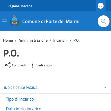
Vai ai contenuti
Vai al footer
Regione Toscana
Comune di Forte dei Marmi
Home
/
Amministrazione
/
Incarichi
/
P.O.
P.O.
Condividi
Vedi azioni
INDICE DELLA PAGINA
Tipo di incarico
Data inizio incarico