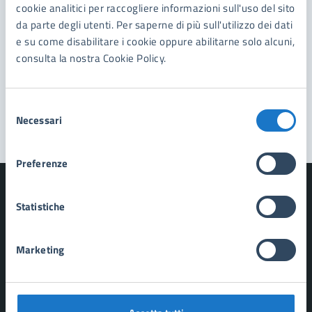
cookie analitici per raccogliere informazioni sull'uso del sito
Richiedi assistenza
da parte degli utenti. Per saperne di più sull'utilizzo dei dati
Prenota appuntamento
e su come disabilitare i cookie oppure abilitarne solo alcuni,
consulta la nostra Cookie Policy.
Problemi in città
Segnala disservizio
Selezione
Necessari
del
consenso
Preferenze
Statistiche
Comune di Forte dei Marmi
Marketing
AMMINISTRAZIONE
Organi di governo