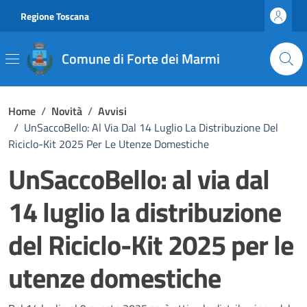
Vai ai contenuti
Vai al footer
Regione Toscana
Comune di Forte dei Marmi
Home
/
Novità
/
Avvisi
/
UnSaccoBello: Al Via Dal 14 Luglio La Distribuzione Del
Riciclo-Kit 2025 Per Le Utenze Domestiche
UnSaccoBello: al via dal
14 luglio la distribuzione
del Riciclo-Kit 2025 per le
utenze domestiche