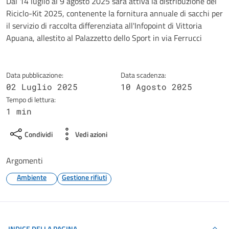
Dettagli della notizia
Dal 14 luglio al 9 agosto 2025 sarà attiva la distribuzione del
Riciclo-Kit 2025, contenente la fornitura annuale di sacchi per
il servizio di raccolta differenziata all'Infopoint di Vittoria
Apuana, allestito al Palazzetto dello Sport in via Ferrucci
Data pubblicazione:
Data scadenza:
02 Luglio 2025
10 Agosto 2025
Tempo di lettura:
1 min
Condividi
Vedi azioni
Argomenti
Ambiente
Gestione rifiuti
INDICE DELLA PAGINA