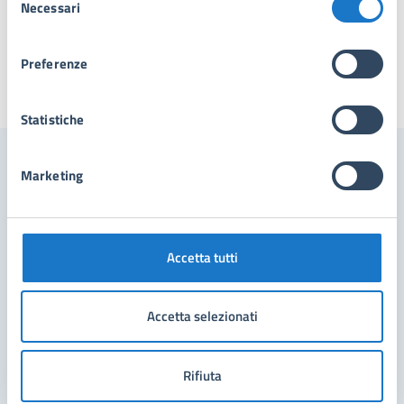
Necessari
del
consenso
Preferenze
Ultimo aggiornamento:
02/07/2025, 15:10
Statistiche
Marketing
Contenuti correlati
Documenti
Accetta tutti
Report periodico di qualità dell'aria
Accetta selezionati
Regolamento Comunale Verde Pubblico e Privato
Dichiarazione Ambientale Comune di Forte dei
Rifiuta
Marmi