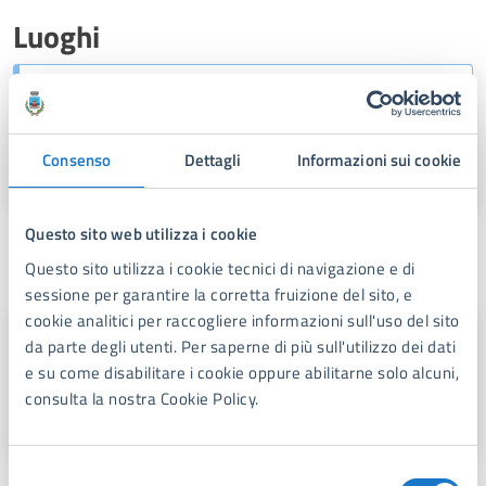
Luoghi
Area Vittoria Apuana
Loc. Vittoria Apuana, 55042
Consenso
Dettagli
Informazioni sui cookie
Questo sito web utilizza i cookie
A cura di
Questo sito utilizza i cookie tecnici di navigazione e di
sessione per garantire la corretta fruizione del sito, e
cookie analitici per raccogliere informazioni sull'uso del sito
Segreteria del Sindaco - Ufficio
da parte degli utenti. Per saperne di più sull'utilizzo dei dati
Stampa
e su come disabilitare i cookie oppure abilitarne solo alcuni,
consulta la nostra Cookie Policy.
Piazza Dante,1, 55042
Selezione