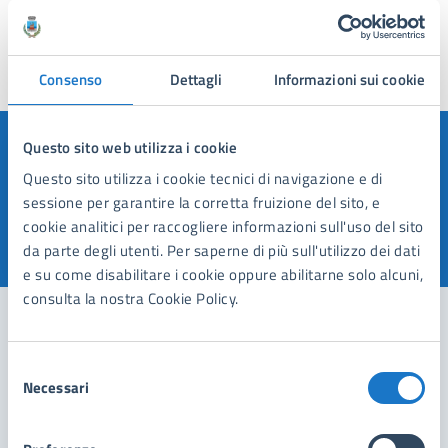
Consenso
Dettagli
Informazioni sui cookie
Ultimo aggiornamento:
23/02/2026, 11:09
Questo sito web utilizza i cookie
Quanto sono chiare le informazioni su questa
Questo sito utilizza i cookie tecnici di navigazione e di
pagina?
sessione per garantire la corretta fruizione del sito, e
cookie analitici per raccogliere informazioni sull'uso del sito
da parte degli utenti. Per saperne di più sull'utilizzo dei dati
Valuta 1 stelle su 5
Valuta 2 stelle su 5
Valuta 3 stelle su 5
Valuta 4 stelle su 5
Valuta 5 stelle su 5
e su come disabilitare i cookie oppure abilitarne solo alcuni,
consulta la nostra Cookie Policy.
Selezione
Contatta il comune
Necessari
del
Leggi le domande frequenti
consenso