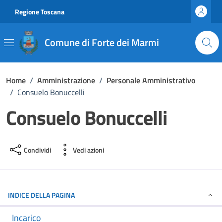
Vai ai contenuti
Vai al footer
Regione Toscana
Comune di Forte dei Marmi
Home
/
Amministrazione
/
Personale Amministrativo
/
Consuelo Bonuccelli
Consuelo Bonuccelli
Condividi
Vedi azioni
INDICE DELLA PAGINA
Incarico