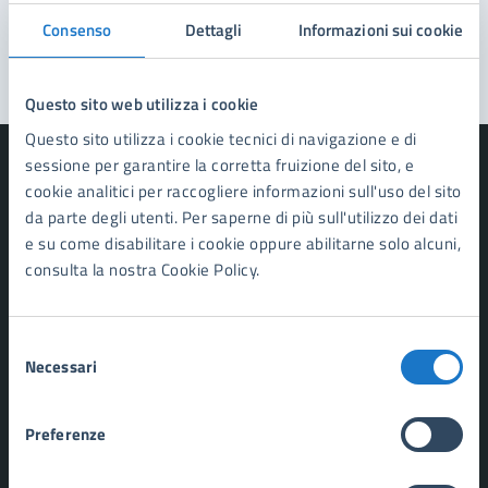
Consenso
Segnala disservizio
Dettagli
Informazioni sui cookie
Questo sito web utilizza i cookie
Questo sito utilizza i cookie tecnici di navigazione e di
sessione per garantire la corretta fruizione del sito, e
cookie analitici per raccogliere informazioni sull'uso del sito
da parte degli utenti. Per saperne di più sull'utilizzo dei dati
Comune di Forte dei Marmi
e su come disabilitare i cookie oppure abilitarne solo alcuni,
consulta la nostra Cookie Policy.
AMMINISTRAZIONE
Organi di governo
Selezione
Aree amministrative
Necessari
del
Uffici
consenso
Enti e fondazioni
Politici
Preferenze
Personale amministrativo
Documenti e dati