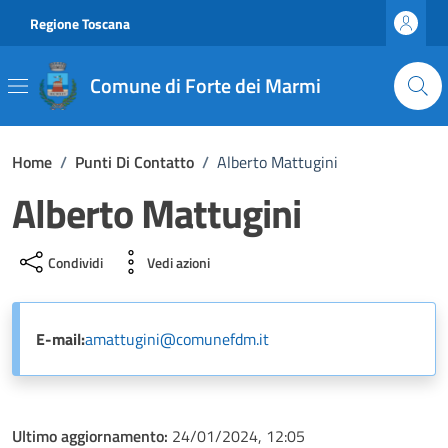
Vai ai contenuti
Vai al footer
Regione Toscana
Comune di Forte dei Marmi
Home
/
Punti Di Contatto
/
Alberto Mattugini
Alberto Mattugini
Condividi
Vedi azioni
E-mail:
amattugini@comunefdm.it
Ultimo aggiornamento:
24/01/2024, 12:05