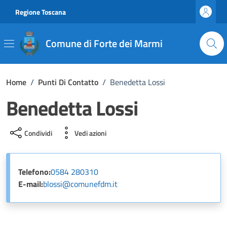
Vai ai contenuti
Vai al footer
Regione Toscana
Comune di Forte dei Marmi
Home
/
Punti Di Contatto
/
Benedetta Lossi
Benedetta Lossi
Condividi
Vedi azioni
Telefono:
0584 280310
E-mail:
blossi@comunefdm.it