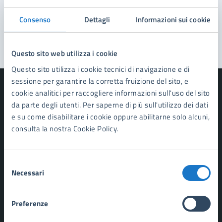
Problemi in città
Consenso
Dettagli
Informazioni sui cookie
Segnala disservizio
Questo sito web utilizza i cookie
Questo sito utilizza i cookie tecnici di navigazione e di
sessione per garantire la corretta fruizione del sito, e
cookie analitici per raccogliere informazioni sull'uso del sito
da parte degli utenti. Per saperne di più sull'utilizzo dei dati
e su come disabilitare i cookie oppure abilitarne solo alcuni,
Comune di Forte dei Marmi
consulta la nostra Cookie Policy.
AMMINISTRAZIONE
Selezione
Organi di governo
Necessari
del
Aree amministrative
consenso
Uffici
Enti e fondazioni
Preferenze
Politici
Personale amministrativo