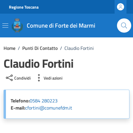
Vai ai contenuti
Vai al footer
Regione Toscana
Comune di Forte dei Marmi
Home
/
Punti Di Contatto
/
Claudio Fortini
Claudio Fortini
Condividi
Vedi azioni
Telefono:
0584 280223
E-mail:
cfortini@comunefdm.it