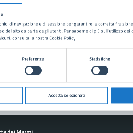
ie
tatta il comune
cnici di navigazione e di sessione per garantire la corretta fruizione 
o del sito da parte degli utenti. Per saperne di più sull'utilizzo dei 
Leggi le domande frequenti
lcuni, consulta la nostra Cookie Policy.
Richiedi assistenza
Preferenze
Statistiche
Prenota appuntamento
blemi in città
Segnala disservizio
Accetta selezionati
rte dei Marmi