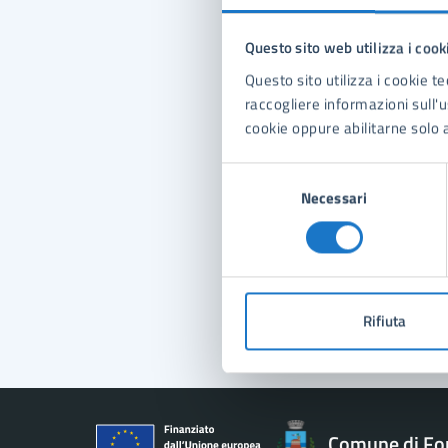
Questo sito web utilizza i cook
Con
Questo sito utilizza i cookie te
raccogliere informazioni sull'us
cookie oppure abilitarne solo a
Selezione
Necessari
del
consenso
Pro
Rifiuta
Comune di Fo