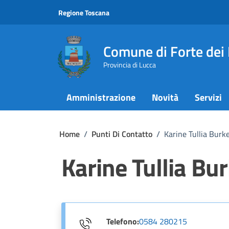
Vai ai contenuti
Vai al footer
Regione Toscana
Comune di Forte dei
Provincia di Lucca
Amministrazione
Novità
Servizi
Home
/
Punti Di Contatto
/
Karine Tullia Bur
Karine Tullia Bu
Telefono:
0584 280215