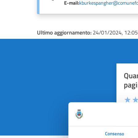
E-mail:
kburkespangher@comunefd
Ultimo aggiornamento:
24/01/2024, 12:05
Quan
pagi
Valuta 
Val
Consenso