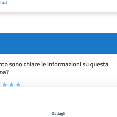
m.it
to sono chiare le informazioni su questa
na?
1 stelle su 5
uta 2 stelle su 5
Valuta 3 stelle su 5
Valuta 4 stelle su 5
Valuta 5 stelle su 5
Dettagli