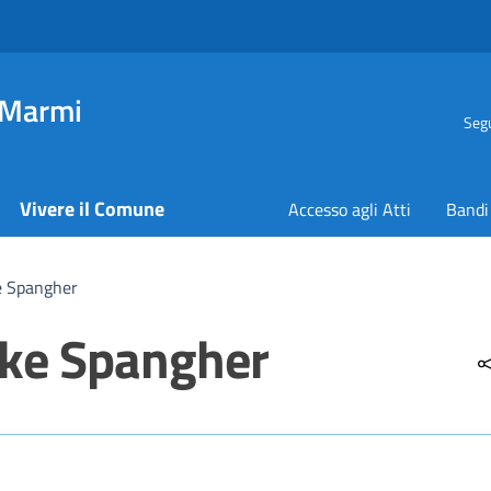
 Marmi
Segu
Vivere il Comune
Accesso agli Atti
Bandi
ke Spangher
rke Spangher