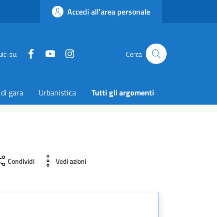
Accedi all'area personale
Facebook
YouTube
Instagram
Twitter
ici su:
Cerca
 di gara
Urbanistica
Tutti gli argomenti
Condividi
Vedi azioni