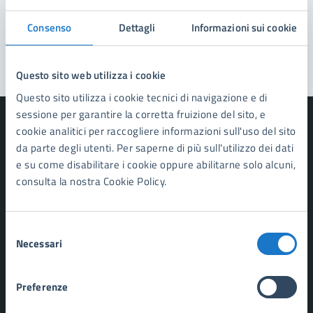
Problemi in città
Consenso
Dettagli
Informazioni sui cookie
Segnala disservizio
Questo sito web utilizza i cookie
Questo sito utilizza i cookie tecnici di navigazione e di
sessione per garantire la corretta fruizione del sito, e
cookie analitici per raccogliere informazioni sull'uso del sito
da parte degli utenti. Per saperne di più sull'utilizzo dei dati
e su come disabilitare i cookie oppure abilitarne solo alcuni,
Comune di Forte dei Marmi
consulta la nostra Cookie Policy.
AMMINISTRAZIONE
Selezione
Organi di governo
Necessari
del
Aree amministrative
consenso
Uffici
Enti e fondazioni
Preferenze
Politici
Personale amministrativo