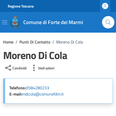
Vai ai contenuti
Vai al footer
Regione Toscana
Comune di Forte dei Marmi
Home
/
Punti Di Contatto
/
Moreno Di Cola
Moreno Di Cola
Condividi
Vedi azioni
Telefono:
0584280233
E-mail:
mdicola@comunefdm.it