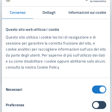
Consenso
Dettagli
Informazioni sui cookie
Ufficio Demanio
Questo sito web utilizza i cookie
E-mail:
demanio@comunefdm.it
Questo sito utilizza i cookie tecnici di navigazione e di
sessione per garantire la corretta fruizione del sito, e
cookie analitici per raccogliere informazioni sull'uso del sito
da parte degli utenti. Per saperne di più sull'utilizzo dei dati
Ufficio Finanziario Tributario
e su come disabilitare i cookie oppure abilitarne solo alcuni,
consulta la nostra Cookie Policy.
E-mail:
tributifdm@comunefdm.it
Selezione
Necessari
del
consenso
«
1
2
3
…
18
19
20
21
Preferenze
22
»