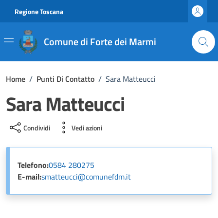
Vai ai contenuti
Vai al footer
Regione Toscana
Comune di Forte dei Marmi
Home
/
Punti Di Contatto
/
Sara Matteucci
Sara Matteucci
Condividi
Vedi azioni
Telefono:
0584 280275
E-mail:
smatteucci@comunefdm.it