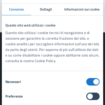
Problemi in città
Consenso
Dettagli
Informazioni sui cookie
Segnala disservizio
Questo sito web utilizza i cookie
Questo sito utilizza i cookie tecnici di navigazione e di
sessione per garantire la corretta fruizione del sito, e
cookie analitici per raccogliere informazioni sull'uso del sito
da parte degli utenti. Per saperne di più sull'utilizzo dei dati
e su come disabilitare i cookie oppure abilitarne solo alcuni,
Comune di Forte dei Marmi
consulta la nostra Cookie Policy.
AMMINISTRAZIONE
Selezione
Organi di governo
Necessari
del
Aree amministrative
consenso
Uffici
Enti e fondazioni
Preferenze
Politici
Personale amministrativo