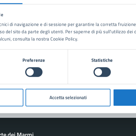
ie
tatta il comune
cnici di navigazione e di sessione per garantire la corretta fruizione 
o del sito da parte degli utenti. Per saperne di più sull'utilizzo dei 
Leggi le domande frequenti
lcuni, consulta la nostra Cookie Policy.
Richiedi assistenza
Preferenze
Statistiche
Prenota appuntamento
blemi in città
Segnala disservizio
Accetta selezionati
rte dei Marmi