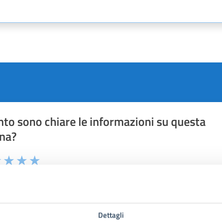
to sono chiare le informazioni su questa
na?
1 stelle su 5
uta 2 stelle su 5
Valuta 3 stelle su 5
Valuta 4 stelle su 5
Valuta 5 stelle su 5
Dettagli