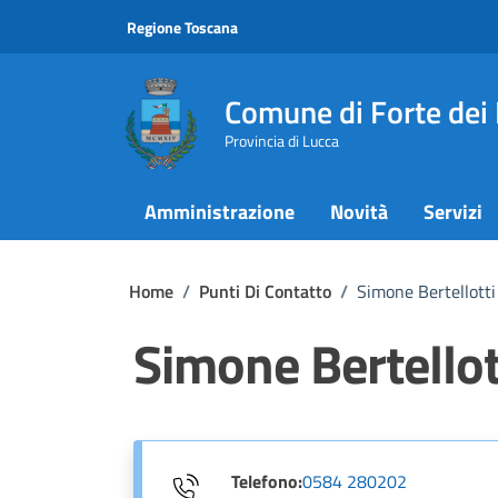
Vai ai contenuti
Vai al footer
Regione Toscana
Comune di Forte dei
Provincia di Lucca
Amministrazione
Novità
Servizi
Home
/
Punti Di Contatto
/
Simone Bertellotti
Simone Bertellot
Telefono:
0584 280202