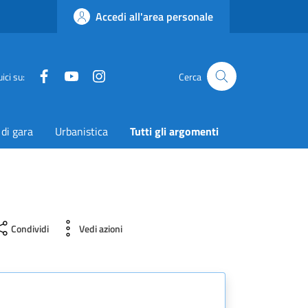
Accedi all'area personale
Facebook
YouTube
Instagram
Twitter
ici su:
Cerca
 di gara
Urbanistica
Tutti gli argomenti
Condividi
Vedi azioni