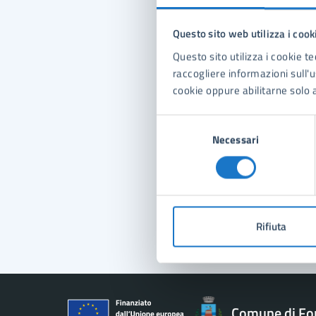
Questo sito web utilizza i cook
Con
Questo sito utilizza i cookie te
raccogliere informazioni sull'us
cookie oppure abilitarne solo a
Selezione
Necessari
del
consenso
Pro
Rifiuta
Comune di Fo