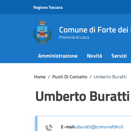
Vai ai contenuti
Vai al footer
Regione Toscana
Comune di Forte dei
Provincia di Lucca
Amministrazione
Novità
Servizi
Home
/
Punti Di Contatto
/
Umberto Buratti
Umberto Buratti
E-mail:
uburatti@comunefdm.it