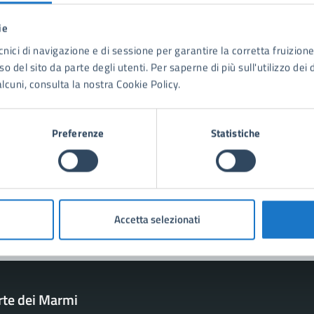
ie
tatta il comune
cnici di navigazione e di sessione per garantire la corretta fruizione 
o del sito da parte degli utenti. Per saperne di più sull'utilizzo dei 
Leggi le domande frequenti
lcuni, consulta la nostra Cookie Policy.
Richiedi assistenza
Prenota appuntamento
Preferenze
Statistiche
blemi in città
Segnala disservizio
Accetta selezionati
rte dei Marmi