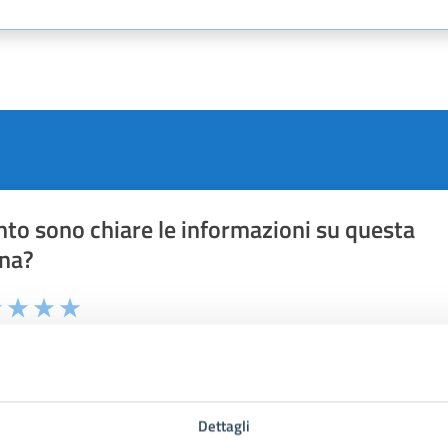
to sono chiare le informazioni su questa
na?
1 stelle su 5
uta 2 stelle su 5
Valuta 3 stelle su 5
Valuta 4 stelle su 5
Valuta 5 stelle su 5
Dettagli