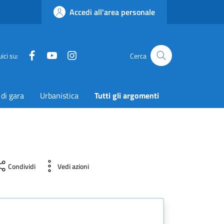
Accedi all'area personale
Facebook
YouTube
Instagram
Twitter
ici su:
Cerca
 di gara
Urbanistica
Tutti gli argomenti
Condividi
Vedi azioni