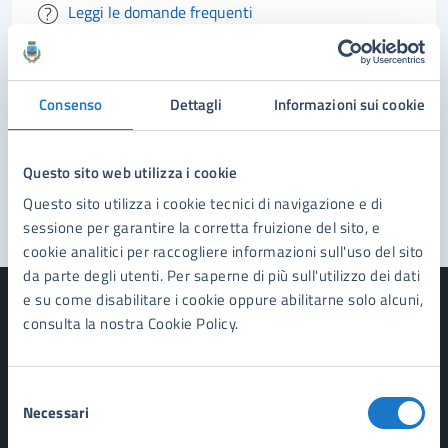
Leggi le domande frequenti
Richiedi assistenza
Prenota appuntamento
Consenso
Dettagli
Informazioni sui cookie
Problemi in città
Questo sito web utilizza i cookie
Segnala disservizio
Questo sito utilizza i cookie tecnici di navigazione e di
sessione per garantire la corretta fruizione del sito, e
cookie analitici per raccogliere informazioni sull'uso del sito
da parte degli utenti. Per saperne di più sull'utilizzo dei dati
e su come disabilitare i cookie oppure abilitarne solo alcuni,
consulta la nostra Cookie Policy.
Comune di Forte dei Marmi
Selezione
Necessari
del
consenso
AMMINISTRAZIONE