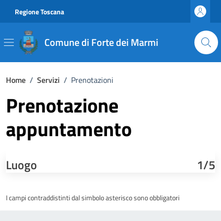
Vai ai contenuti
Vai al footer
Regione Toscana
Comune di Forte dei Marmi
Home
/
Servizi
/
Prenotazioni
Prenotazione
appuntamento
Luogo
1/5
I campi contraddistinti dal simbolo asterisco sono obbligatori