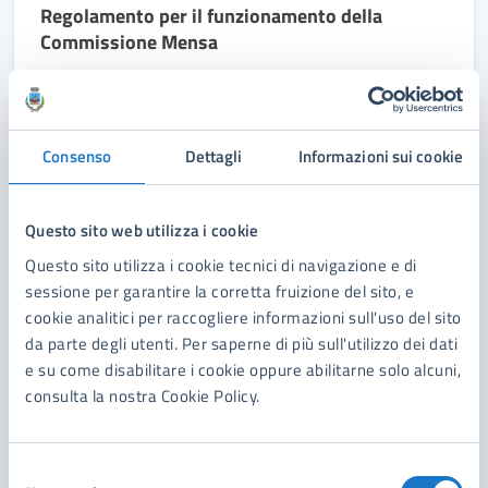
Regolamento per il funzionamento della
Commissione Mensa
Regolamento per il funzionamento della Commissione
Mensa
Consenso
Dettagli
Informazioni sui cookie
DOCUMENTO FUNZIONAMENTO INTERNO
Questo sito web utilizza i cookie
Questo sito utilizza i cookie tecnici di navigazione e di
Regolamento per il funzionamento della Giunta
sessione per garantire la corretta fruizione del sito, e
Comunale
cookie analitici per raccogliere informazioni sull'uso del sito
Regolamento per il funzionamento della Giunta
da parte degli utenti. Per saperne di più sull'utilizzo dei dati
Comunale
e su come disabilitare i cookie oppure abilitarne solo alcuni,
consulta la nostra Cookie Policy.
Selezione
DOCUMENTO FUNZIONAMENTO INTERNO