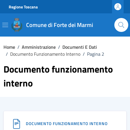
Vai ai contenuti
Vai al footer
Regione Toscana
Comune di Forte dei Marmi
Home
/
Amministrazione
/
Documenti E Dati
/
Documento Funzionamento Interno
/
Pagina 2
Documento funzionamento
interno
DOCUMENTO FUNZIONAMENTO INTERNO