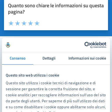
Quanto sono chiare le informazioni su questa
pagina?
Valuta 1 stelle su 5
Valuta 2 stelle su 5
Valuta 3 stelle su 5
Valuta 4 stelle su 5
Valuta 5 stelle su 5
Contatta il comune
Consenso
Dettagli
Informazioni sui cookie
Leggi le domande frequenti
Questo sito web utilizza i cookie
Richiedi assistenza
Questo sito utilizza i cookie tecnici di navigazione e di
Prenota appuntamento
sessione per garantire la corretta fruizione del sito, e
cookie analitici per raccogliere informazioni sull'uso del sito
Problemi in città
da parte degli utenti. Per saperne di più sull'utilizzo dei dati
e su come disabilitare i cookie oppure abilitarne solo alcuni,
Segnala disservizio