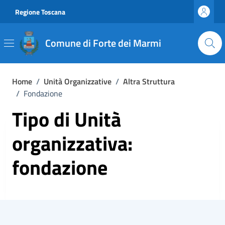
Vai ai contenuti
Vai al footer
Regione Toscana
Comune di Forte dei Marmi
Home
/
Unità Organizzative
/
Altra Struttura
/
Fondazione
Tipo di Unità
organizzativa:
fondazione