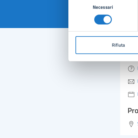
Necessari
del
consenso
Rifiuta
Con
Pro