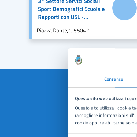
3° Settore Servizi Sociali
Sport Demografici Scuola e
Rapporti con USL -
Conferenza dei Sindaci
Piazza Dante,1, 55042
Consenso
Questo sito web utilizza i cook
Quan
Questo sito utilizza i cookie te
pagi
raccogliere informazioni sull'us
cookie oppure abilitarne solo a
Valuta 
Val
Selezione