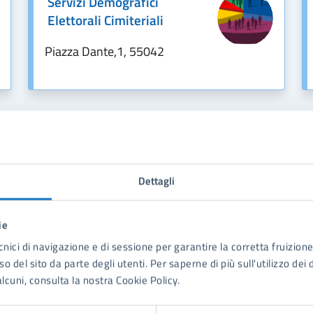
Servizi Demografici
Elettorali Cimiteriali
Piazza Dante,1, 55042
Dettagli
ie
to sono chiare le informazioni su questa
cnici di navigazione e di sessione per garantire la corretta fruizione 
na?
o del sito da parte degli utenti. Per saperne di più sull'utilizzo dei 
lcuni, consulta la nostra Cookie Policy.
1 stelle su 5
uta 2 stelle su 5
Valuta 3 stelle su 5
Valuta 4 stelle su 5
Valuta 5 stelle su 5