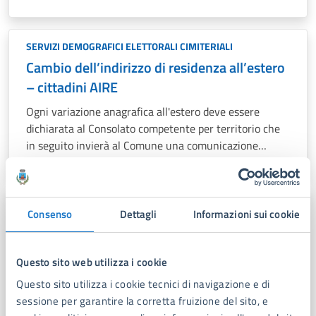
SERVIZI DEMOGRAFICI ELETTORALI CIMITERIALI
Cambio dell’indirizzo di residenza all’estero
– cittadini AIRE
Ogni variazione anagrafica all'estero deve essere
dichiarata al Consolato competente per territorio che
in seguito invierà al Comune una comunicazione
ufficiale che provvederà ad effettuare la variazione di
indirizzo all'estero.
SERVIZI DEMOGRAFICI ELETTORALI CIMITERIALI
Consenso
Dettagli
Informazioni sui cookie
Iscrizione all’ AIRE (anagrafe italiana
residenti all’estero)
Questo sito web utilizza i cookie
Il procedimento consente la registrazione nella
Questo sito utilizza i cookie tecnici di navigazione e di
specifica Anagrafe degli Italiani Residenti all’Estero di
sessione per garantire la corretta fruizione del sito, e
un cittadino italiano espatriato.