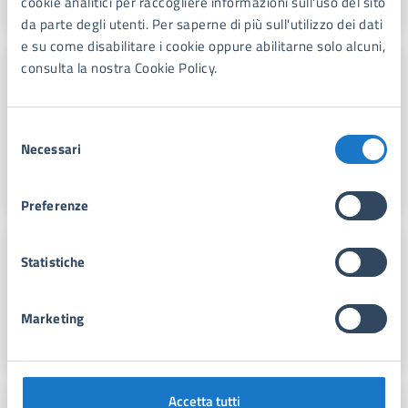
cookie analitici per raccogliere informazioni sull'uso del sito
da parte degli utenti. Per saperne di più sull'utilizzo dei dati
e su come disabilitare i cookie oppure abilitarne solo alcuni,
SERVIZI DEMOGRAFICI ELETTORALI CIMITERIALI
consulta la nostra Cookie Policy.
Certificati per avvocati
Gli avvocati possono richiedere 13 tipologie di
Selezione
certificati relativi a cittadini iscritti all’ANPR, per
Necessari
del
svolgere investigazioni difensive o far valere un diritto
consenso
in sede giudiziaria.
Preferenze
SERVIZI DEMOGRAFICI ELETTORALI CIMITERIALI
Statistiche
Albo dei giudici popolari
I Giudici Popolari fanno parte del Collegio giudicante
Marketing
delle Corti d’Assise e delle Corti d’Assise d’Appello
Accetta tutti
SERVIZI DEMOGRAFICI ELETTORALI CIMITERIALI