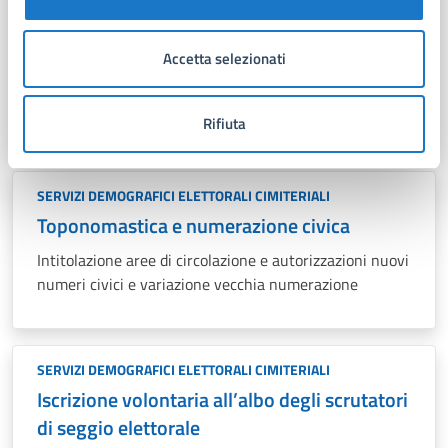
Albo delle persone idonee all’ufficio di
presidente di seggio elettorale
Accetta selezionati
E’ un elenco di nominativi che l’ufficio Elettorale
aggiorna ogni anno.
Rifiuta
SERVIZI DEMOGRAFICI ELETTORALI CIMITERIALI
Toponomastica e numerazione civica
Intitolazione aree di circolazione e autorizzazioni nuovi
numeri civici e variazione vecchia numerazione
SERVIZI DEMOGRAFICI ELETTORALI CIMITERIALI
Iscrizione volontaria all’albo degli scrutatori
di seggio elettorale