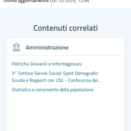
Ultimo aggiornamento:
03/12/2025, 12:56
Contenuti correlati
Amministrazione
Politiche Giovanili e Informagiovani
3° Settore Servizi Sociali Sport Demografici
Scuola e Rapporti con USL - Conferenza dei
Sindaci
Statistica e censimento della popolazione