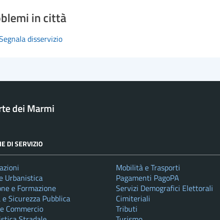
blemi in città
Segnala disservizio
rte dei Marmi
E DI SERVIZIO
azioni
Mobilità e Trasporti
e Urbanistica
Pagamenti PagoPA
one e Formazione
Servizi Demografici Elettorali
a e Sicurezza Pubblica
Cimiteriali
 e Commercio
Tributi
istica Stradale
Turismo