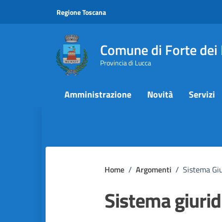
Vai ai contenuti
Vai al footer
Regione Toscana
Comune di Forte dei
Provincia di Lucca
Amministrazione
Novità
Servizi
Home
/
Argomenti
/
Sistema Giu
Sistema giurid