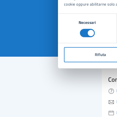
Quan
cookie oppure abilitarne solo a
pagi
Selezione
Necessari
del
consenso
Valuta 
Val
Rifiuta
Con