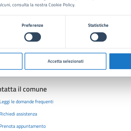
to sono chiare le informazioni su questa
lcuni, consulta la nostra Cookie Policy.
na?
Preferenze
Statistiche
1 stelle su 5
uta 2 stelle su 5
Valuta 3 stelle su 5
Valuta 4 stelle su 5
Valuta 5 stelle su 5
Accetta selezionati
tatta il comune
Leggi le domande frequenti
Richiedi assistenza
Prenota appuntamento