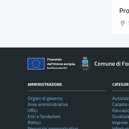
Pro
Comune di Fo
AMMINISTRAZIONE
CATEGORI
Organi di governo
Autorizz
Aree amministrative
Catasto 
Uffici
Educazi
Enti e fondazioni
Giustizi
Politici
Imprese
Personale amministrativo
Infortun