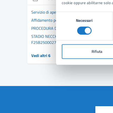
cookie oppure abilitarne solo a
Servizio di apertura e chiusura, custodia e sorv
Selezione
Affidamento per la gestione dei Servizi Educati
Necessari
del
consenso
STADIO NECCHI BALLONI - LAVORI DI REALIZZ
F25B25000270004
Rifiuta
Vedi altri 6