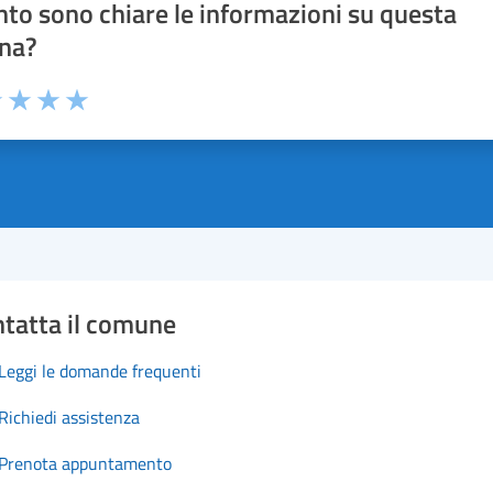
to sono chiare le informazioni su questa
na?
1 stelle su 5
uta 2 stelle su 5
Valuta 3 stelle su 5
Valuta 4 stelle su 5
Valuta 5 stelle su 5
tatta il comune
Leggi le domande frequenti
Richiedi assistenza
Prenota appuntamento