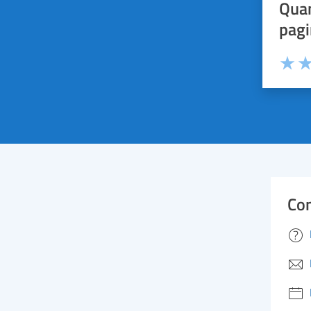
Quan
pagi
Valuta 
Val
Con