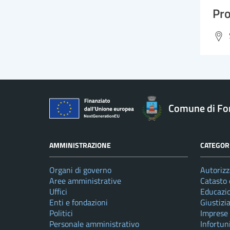
Pro
Comune di Fo
AMMINISTRAZIONE
CATEGORI
Organi di governo
Autorizz
Aree amministrative
Catasto 
Uffici
Educazi
Enti e fondazioni
Giustizi
Politici
Imprese
Personale amministrativo
Infortun