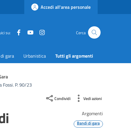
Accedi all'area personale
Facebook
YouTube
Instagram
Twitter
ici su:
Cerca
 di gara
Urbanistica
Tutti gli argomenti
Gara
 Fossi. P. 90/23
Condividi
Vedi azioni
di
Argomenti
Bandi di gara