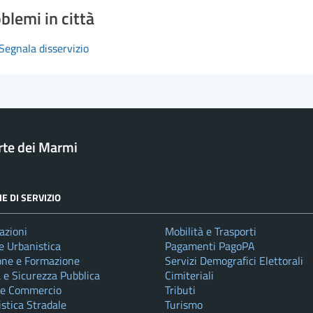
blemi in città
Segnala disservizio
rte dei Marmi
E DI SERVIZIO
azioni
Mobilità e Trasporti
e Urbanistica
Pagamenti PagoPA
one e Formazione
Servizi Demografici Elettorali
a e Sicurezza Pubblica
Cimiteriali
 e Commercio
Tributi
istica Stradale
Turismo