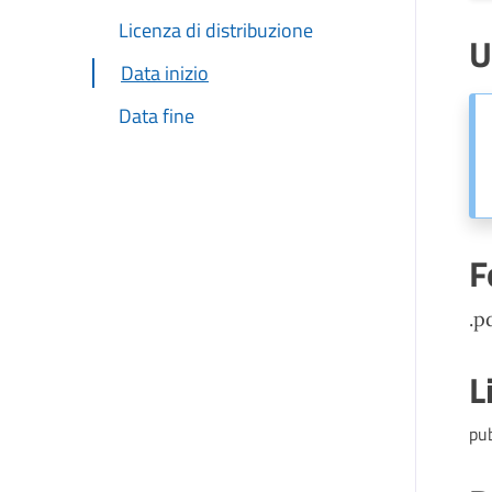
Licenza di distribuzione
U
Data inizio
Data fine
F
.p
L
pu