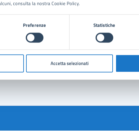
lcuni, consulta la nostra Cookie Policy.
eglianza, pulizia e piccola manutenzione dei parchi giochi e sgamba
vi per l’infanzia nidi comunali Moscardino e Madre Maria per anni 
Preferenze
Statistiche
PROCEDURA DI GARA APERTA PER L’AFFIDAMENTO DEI LAVORI DI REALIZZAZIONE
AZIONE DEL CAMPO DA GIOCO IN ERBA SINTETICA E SISTEMAZIONI
Accetta selezionati