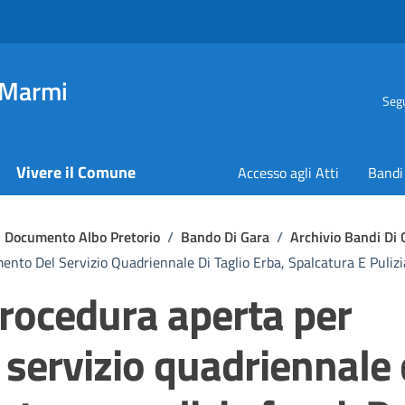
 Marmi
Segu
Vivere il Comune
Accesso agli Atti
Bandi
Documento Albo Pretorio
/
Bando Di Gara
/
Archivio Bandi Di 
nto Del Servizio Quadriennale Di Taglio Erba, Spalcatura E Pulizia
rocedura aperta per
 servizio quadriennale 