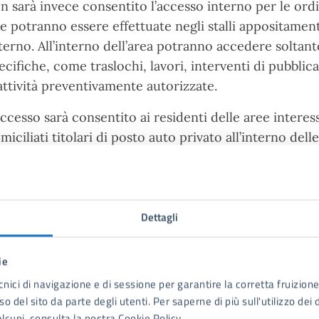
n sarà invece consentito l’accesso interno per le ordi
e potranno essere effettuate negli stalli appositament
terno. All’interno dell’area potranno accedere soltant
ecifiche, come traslochi, lavori, interventi di pubblica
attività preventivamente autorizzate.
accesso sarà consentito ai residenti delle aree interes
miciliati titolari di posto auto privato all’interno del
pegnati in servizi di pubblica utilità e ai titolari di
sabilità che ne abbiano fatto richiesta. I residenti abil
lecomando nei limiti previsti, anche per raggiungere 
erazioni temporanee di carico e scarico.
Dettagli
avvio sarà seguito da una fase di assistenza e verifica 
ie
mpestivamente in presenza di eventuali criticità o diffi
cnici di navigazione e di sessione per garantire la corretta fruizione 
spositivi e delle abilitazioni sono già operative le pro
o del sito da parte degli utenti. Per saperne di più sull'utilizzo dei 
lcuni, consulta la nostra Cookie Policy.