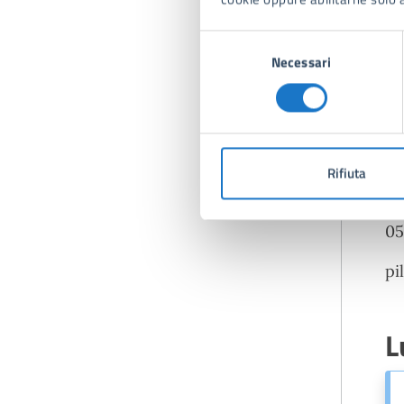
I 
de
Selezione
ww
Necessari
del
co
consenso
PI
pi
al
Rifiuta
Pe
05
pi
L