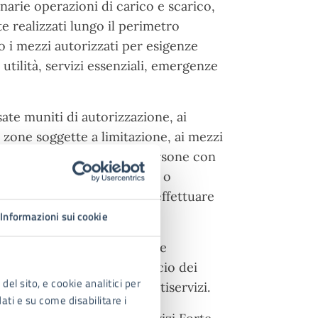
narie operazioni di carico e scarico,
e realizzati lungo il perimetro
o i mezzi autorizzati per esigenze
 utilità, servizi essenziali, emergenze
sate muniti di autorizzazione, ai
le zone soggette a limitazione, ai mezzi
 contrassegno europeo per persone con
itati potranno utilizzare app o
eventuali posti auto o per effettuare
Informazioni sui cookie
operativa, così da intervenire
coltà tecniche. Per il rilascio dei
del sito, e cookie analitici per
cedure presso l’Azienda Multiservizi.
dati e su come disabilitare i