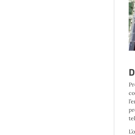
D
Pr
co
l’
pr
te
L’