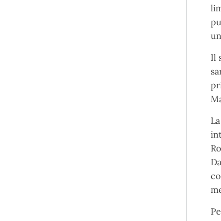
li
pu
un
Il
sa
pr
Ma
La
in
Ro
Da
co
me
Pe