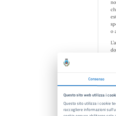
no
ch
es
sp
o 
L’
do
im
di
te
op
Consenso
L’
Questo sito web utilizza i cook
te
Questo sito utilizza i cookie te
di
raccogliere informazioni sull'us
cookie oppure abilitarne solo a