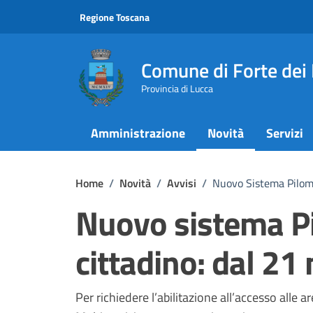
Vai ai contenuti
Vai al footer
Regione Toscana
Comune di Forte dei
Provincia di Lucca
Amministrazione
Novità
Servizi
Home
/
Novità
/
Avvisi
/
Nuovo Sistema Piloma
Nuovo sistema Pi
cittadino: dal 21
Dettagli della notizi
Per richiedere l’abilitazione all’accesso alle a