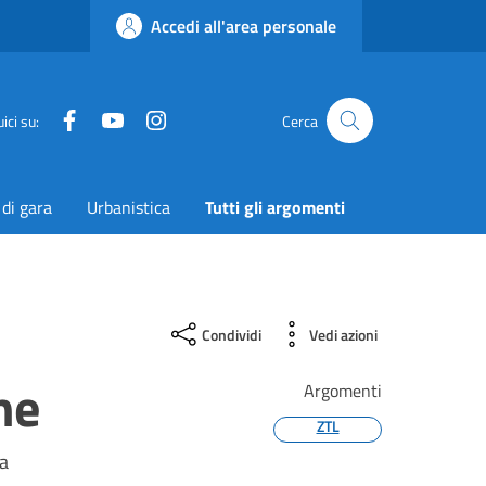
Accedi all'area personale
Facebook
YouTube
Instagram
Twitter
ici su:
Cerca
 di gara
Urbanistica
Tutti gli argomenti
Condividi
Vedi azioni
ne
Argomenti
ZTL
da