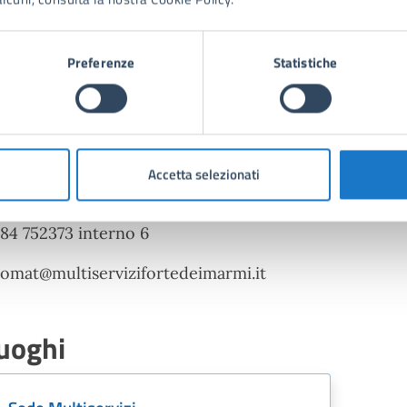
moduli per richiedere l’abilitazione sono scaricabili da
i Marmi, nella sezione dedicata ai dissuasori mobili,
w.multiservizifortedeimarmi.it/Informazione-e-
Preferenze
Statistiche
municazione/Comunicazione/ArtMID/759/ArticleI
LOMAT-ZONA-CENTRO oppure disponibili presso la sed
azza H. Moore 1, previo appuntamento, il martedì dalle 
le 12.00.
Accetta selezionati
r informazioni:
84 752373 interno 6
lomat@multiservizifortedeimarmi.it
uoghi