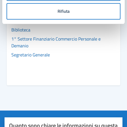
Rifiuta
3° Settore Servizi Sociali Sport Demografici
Scuola e Rapporti con USL - Conferenza dei
Sindaci
Biblioteca
1° Settore Finanziario Commercio Personale e
Demanio
Segretario Generale
Quanto sono chiare le informazioni su questa