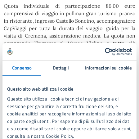
Q
uota individuale di partecipazione
86,00 euro
comprensiva di viaggio in pullman gran turismo, pranzo
in ristorante,
i
ngresso Castello Soncino,
a
ccompagnatore
CapViaggi per tutta la durata del viaggio, guida per la
visita di Cremona,
a
ssicurazione medica. La quota non
comprende l’ingress
o al
Museo Violino e tutto ciò
indicato come libero /facoltativo o comunque non
previsto dal programma.
Consenso
Dettagli
Informazioni sui cookie
E’
possibile chiedere informazioni all’Ufficio Sociale in
merito alla possibilità di riduzione della quota di
partecipazione in base all’ISEE.
Questo sito web utilizza i cookie
Per richiedere informazioni o effettuare l’iscrizione,
Questo sito utilizza i cookie tecnici di navigazione e di
rivolgersi all’Ufficio Servizi Sociali, tel. 0584 2802, o
sessione per garantire la corretta fruizione del sito, e
tramite mail: sociale@comunefdm.it.
cookie analitici per raccogliere informazioni sull'uso del sito
da parte degli utenti. Per saperne di più sull'utilizzo dei dati
e su come disabilitare i cookie oppure abilitarne solo alcuni,
A cura di
consulta la nostra Cookie Policy.