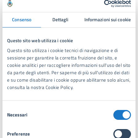
svolgerà con stand gastronomici disposti sulla piazza del
Pontile, ci saranno tavoli e sedute per accogliere al
meglio i visitatori. I partecipanti potranno acquistare in
Consenso
Dettagli
Informazioni sui cookie
prevendita coupon che daranno diritto a due assaggi dai
ristoranti stellati, tre dagli altri ristoranti e una
Questo sito web utilizza i cookie
consumazione. Il ricavato sarà devoluto in beneficenza
alle associazioni locali, tra cui la Croce Verde e la Banda
Questo sito utilizza i cookie tecnici di navigazione e di
La Marinara, storicamente impegnate nell’animazione e
sessione per garantire la corretta fruizione del sito, e
nell’organizzazione delle feste sul pontile.
cookie analitici per raccogliere informazioni sull'uso del sito
Fondamentale il contributo degli sponsor tecnici, che
da parte degli utenti. Per saperne di più sull'utilizzo dei dati
hanno creduto fin da subito nello spirito dell’iniziativa.
e su come disabilitare i cookie oppure abilitarne solo alcuni,
Tra questi Fonte Viva, per la fornitura dell’acqua, Molino
consulta la nostra Cookie Policy.
Caputo, per la farina, l’Oleificio Zucchi, Workline
Abbigliamento tecnico e diverse realtà del territorio,
impegnate nel supporto logistico e nell’allestimento
Selezione
Necessari
degli stand. Altri sponsor si stanno aggiungendo in
del
queste ore, a dimostrazione dell’interesse e del
consenso
coinvolgimento della comunità.
Preferenze
Non mancheranno proposte per tutti i gusti, comprese