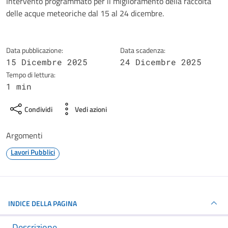
Dettagli della notizia
Intervento programmato per il miglioramento della raccolta
delle acque meteoriche dal 15 al 24 dicembre.
Data pubblicazione:
Data scadenza:
15 Dicembre 2025
24 Dicembre 2025
Tempo di lettura:
1 min
Condividi
Vedi azioni
Argomenti
Lavori Pubblici
INDICE DELLA PAGINA
Descrizione