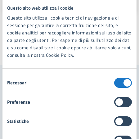
Piazza Dante,1, 55042
Questo sito web utilizza i cookie
Questo sito utilizza i cookie tecnici di navigazione e di
sessione per garantire la corretta fruizione del sito, e
cookie analitici per raccogliere informazioni sull'uso del sito
da parte degli utenti. Per saperne di più sull'utilizzo dei dati
e su come disabilitare i cookie oppure abilitarne solo alcuni,
Ultimo aggiornamento:
07/03/2026, 13:13
consulta la nostra Cookie Policy.
Selezione
Contenuti correlati
Necessari
del
consenso
Preferenze
Servizi
Statistiche
Pagamenti PagoPA