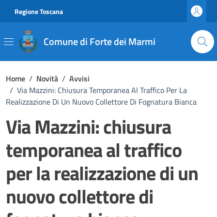
Vai ai contenuti
Vai al footer
Regione Toscana
Comune di Forte dei Marmi
Home
/
Novità
/
Avvisi
/
Via Mazzini: Chiusura Temporanea Al Traffico Per La
Realizzazione Di Un Nuovo Collettore Di Fognatura Bianca
Via Mazzini: chiusura
temporanea al traffico
per la realizzazione di un
nuovo collettore di