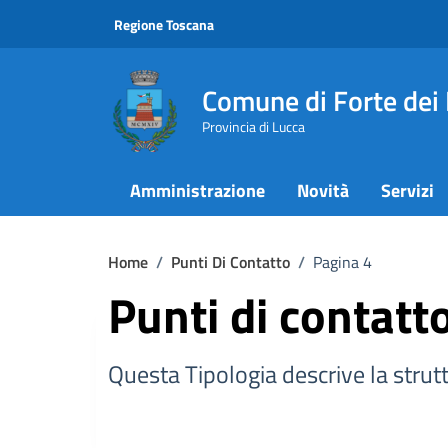
Vai ai contenuti
Vai al footer
Regione Toscana
Comune di Forte dei
Provincia di Lucca
Amministrazione
Novità
Servizi
Home
/
Punti Di Contatto
/
Pagina 4
Punti di contatt
Questa Tipologia descrive la strutt