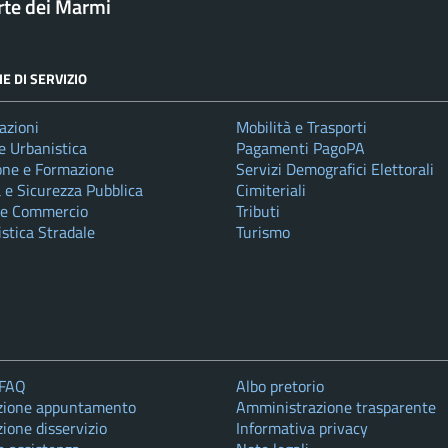
rte dei Marmi
E DI SERVIZIO
azioni
Mobilità e Trasporti
e Urbanistica
Pagamenti PagoPA
one e Formazione
Servizi Demografici Elettorali
a e Sicurezza Pubblica
Cimiteriali
 e Commercio
Tributi
istica Stradale
Turismo
 FAQ
Albo pretorio
zione appuntamento
Amministrazione trasparente
ione disservizio
Informativa privacy