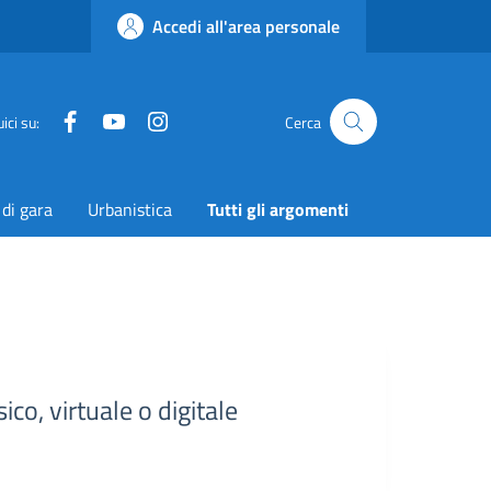
Accedi all'area personale
Facebook
YouTube
Instagram
Twitter
ici su:
Cerca
 di gara
Urbanistica
Tutti gli argomenti
co, virtuale o digitale