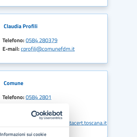
Claudia Profili
Telefono:
0584 280379
E-mail:
cprofili@comunefdm.it
Comune
Telefono:
0584 2801
E-mail:
info@comunefdm.it
PEC:
protocollo.comunefdm@postacert.toscana.it
Informazioni sui cookie