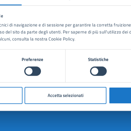
ie
1
2
3
4
5
…
20
21
22
cnici di navigazione e di sessione per garantire la corretta fruizione 
o del sito da parte degli utenti. Per saperne di più sull'utilizzo dei 
lcuni, consulta la nostra Cookie Policy.
Preferenze
Statistiche
to sono chiare le informazioni su questa
na?
Accetta selezionati
1 stelle su 5
uta 2 stelle su 5
Valuta 3 stelle su 5
Valuta 4 stelle su 5
Valuta 5 stelle su 5