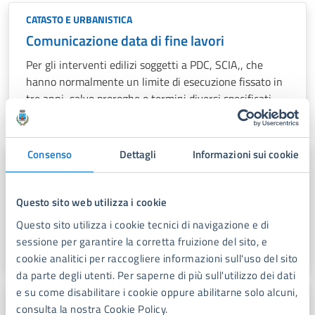
CATASTO E URBANISTICA
Comunicazione data di fine lavori
Per gli interventi edilizi soggetti a PDC, SCIA,, che
hanno normalmente un limite di esecuzione fissato in
tre anni, salvo proroghe o termini diversi specificati
nell'atto autorizzativo, è necessario presentare una
dichiarazione di fine lavori.
Consenso
Dettagli
Informazioni sui cookie
CATASTO E URBANISTICA
Richiesta di proroga di fine lavori
Questo sito web utilizza i cookie
Il DPR 380/2001, all’art. 15, prevede la possibilità per
il cittadino di richiedere proroghe ai termini di inizio e
Questo sito utilizza i cookie tecnici di navigazione e di
fine lavori
sessione per garantire la corretta fruizione del sito, e
cookie analitici per raccogliere informazioni sull'uso del sito
da parte degli utenti. Per saperne di più sull'utilizzo dei dati
e su come disabilitare i cookie oppure abilitarne solo alcuni,
CATASTO E URBANISTICA
consulta la nostra Cookie Policy.