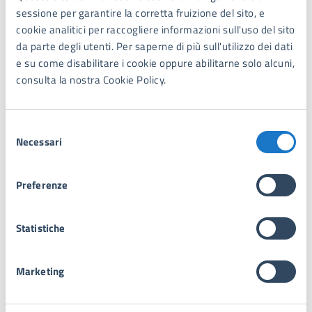
dalla Fondazione Villa Bertelli, dalla stessa Biblioteca e
sessione per garantire la corretta fruizione del sito, e
dal Fortino Leopoldo I.
cookie analitici per raccogliere informazioni sull'uso del sito
AREA
da parte degli utenti. Per saperne di più sull'utilizzo dei dati
e su come disabilitare i cookie oppure abilitarne solo alcuni,
1° Settore Finanziario Commercio Personale e
consulta la nostra Cookie Policy.
Demanio
L'intero settore ricopre l'ambito Finanziario, del
Selezione
Commercio e del Personale
Necessari
del
consenso
Preferenze
Tutta l’amministrazione
Statistiche
Servizi
Marketing