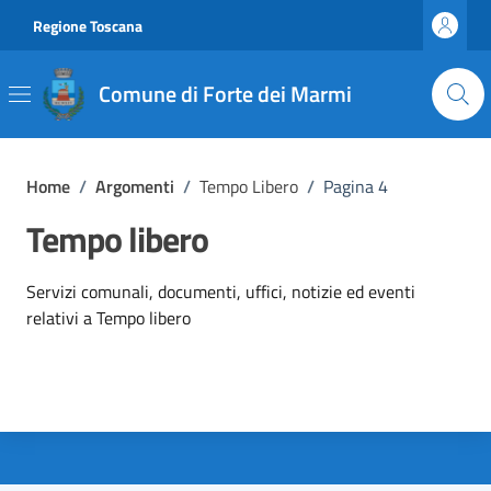
Vai ai contenuti
Vai al footer
Regione Toscana
Comune di Forte dei Marmi
Home
/
Argomenti
/
Tempo Libero
/
Pagina 4
Tempo libero
Dettagli dell'argomento
Servizi comunali, documenti, uffici, notizie ed eventi
relativi a Tempo libero