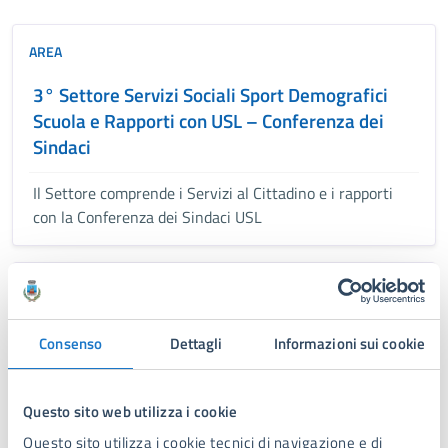
AREA
3° Settore Servizi Sociali Sport Demografici
Scuola e Rapporti con USL – Conferenza dei
Sindaci
Il Settore comprende i Servizi al Cittadino e i rapporti
con la Conferenza dei Sindaci USL
BIBLIOTECA
Biblioteca
Consenso
Dettagli
Informazioni sui cookie
La Biblioteca comunale Lorenzo Quartieri fa parte del
sistema culturale del Comune di Forte dei Marmi,
Questo sito web utilizza i cookie
costituito dal Servizio autonomo Turismo e cultura,
Questo sito utilizza i cookie tecnici di navigazione e di