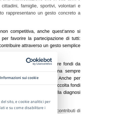
ittadini, famiglie, sportivi, volontari e
buto rappresentano un gesto concreto a
non competitiva, anche quest’anno si
per favorire la partecipazione di tutti:
o contribuire attraverso un gesto semplice
ndamente condivisa: raccogliere fondi da
tempo stesso a promuovere una sempre
Informazioni sui cookie
icolare del tumore al seno. Anche per
ca di sensibilizzazione e raccolta fondi
nza della prevenzione e della diagnosi
del sito, e cookie analitici per
dati e su come disabilitare i
e si richiedono i seguenti contributi di