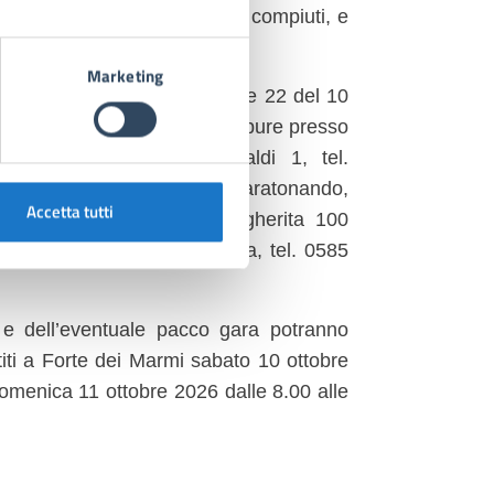
cipanti a partire dai 13 anni compiuti, e
.
Marketing
re dal 30 giugno fino alle ore 22 del 10
-for-airc-forte-dei-marmi/, oppure presso
 dei Marmi, Piazza Garibaldi 1, tel.
 Marmi, tel. 0584 319770; Maratonando,
Accetta tutti
gno Marco Polo, Viale Margherita 100
golstadt 8 Marina di Carrara, tel. 0585
nto e dell’eventuale pacco gara potranno
titi a Forte dei Marmi sabato 10 ottobre
domenica 11 ottobre 2026 dalle 8.00 alle