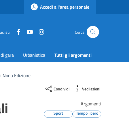
Accedi all'area personale
Facebook
YouTube
Instagram
Twitter
ici su:
Cerca
 di gara
Urbanistica
Tutti gli argomenti
a Nona Edizione.
Condividi
Vedi azioni
li
Argomenti
Sport
Tempo libero