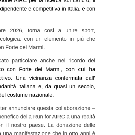
one AIRC per la ricerca sul cancro, il
ndipendente e competitiva in Italia, e con
re 2026, torna così a unire sport,
oncologica, con un elemento in più che
 con Forte dei Marmi.
cato particolare anche nel ricordo del
con cui ha
to con Forte dei Marmi,
ttivo.
Una vicinanza confermata dall’
danità italiana e, da quasi un secolo,
 e del costume nazionale.
ter annunciare questa collaborazione –
 benefico della Run for AIRC a una realtà
on il nostro paese. La donazione delle
 a una manifestazione che in otto anni è