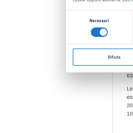
pa
un
Selezione
Necessari
del
Sa
consenso
ot
l’
05
Rifiuta
Vi
Vi
63
Le
es
20
10