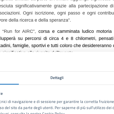
esciuta significativamente grazie alla partecipazione di c
sociazioni. Ogni iscrizione, ogni passo e ogni contri
vore della ricerca e della speranza”.
 “Run for AIRC”,
corsa e camminata ludico motoria 
ilupperà su percorsi di circa 4 e 8 chilometri, pensati 
ttadini, famiglie, sportivi e tutti coloro che desidererann
 significativo alla riuscita dell’evento.
iniziativa nasce infatti con una finalità chiara e profo
stinare alla ricerca sul cancro, contribuendo al 
Dettagli
ggiore attenzione al tema della prevenzione, in part
esto la “Run for AIRC” si inserisce nella campagna pubbli
astro Rosa” di Fondazione AIRC, richiamando l’importa
ie
ecoce e del sostegno concreto alla ricerca sul cancro.
cnici di navigazione e di sessione per garantire la corretta fruizione 
o del sito da parte degli utenti. Per saperne di più sull'utilizzo dei 
 iscrizioni saranno aperte da martedì 30 giugno prossimo 
lcuni, consulta la nostra Cookie Policy.