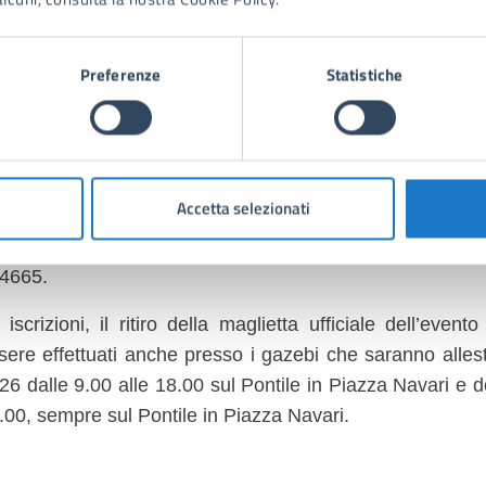
rtecipazione: una donazione a partire da € 10 per i parte
a donazione a partire da € 5 per i bambini fino a 12 anni
Preferenze
Statistiche
rà possibile iscriversi tramite piattaforma ENDU, a parti
tobre prossimo, al link https://www.endu.net/it/events/run
Ufficio Informazioni Turistiche del Comune di Forte
84.280292; La Bottega di Maria, via Olmi 47 Forte dei
Accetta selezionati
a Aurelia Sud 160 Viareggio, tel. 0584 928988; Ba
areggio, tel. 0584 943729; Parrucchiere Lorenzo, Via In
4665.
 iscrizioni, il ritiro della maglietta ufficiale dell’eve
sere effettuati anche presso i gazebi che saranno alles
26 dalle 9.00 alle 18.00 sul Pontile in Piazza Navari e 
.00, sempre sul Pontile in Piazza Navari.