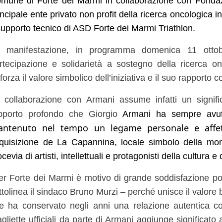
mune di Forte dei Marmi in collaborazione con Fondazi
incipale ente privato non profit della ricerca oncologica i
 supporto tecnico di ASD Forte dei Marmi Triathlon.
 manifestazione, in programma domenica 11 ottob
rtecipazione e solidarietà a sostegno della ricerca 
fforza il valore simbolico dell’iniziativa e il suo rapporto
 collaborazione con Armani assume infatti un signifi
pporto profondo che Giorgio
Armani ha sempre avu
ntenuto nel tempo un legame personale e affe
quisizione de La Capannina, locale simbolo della mon
ocevia di artisti, intellettuali e protagonisti della cultura
er Forte dei Marmi è motivo di grande soddisfazione po
ttolinea il sindaco Bruno Murzi – perché unisce il valore
e ha conservato negli anni una relazione autentica c
gliette ufficiali da parte di Armani aggiunge significato