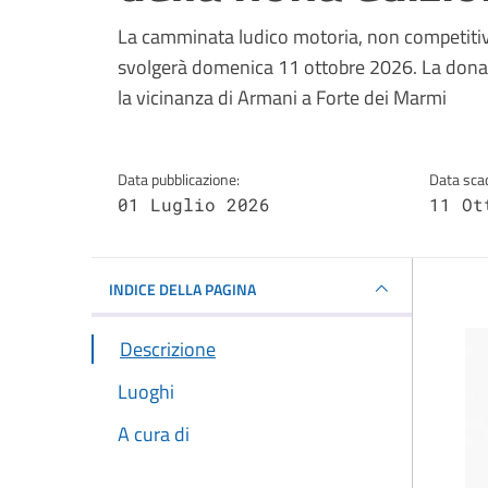
Dettagli della notizi
La camminata ludico motoria, non competitiva
svolgerà domenica 11 ottobre 2026. La donazio
la vicinanza di Armani a Forte dei Marmi
Data pubblicazione:
Data sca
01 Luglio 2026
11 Ot
INDICE DELLA PAGINA
Descrizione
Luoghi
A cura di