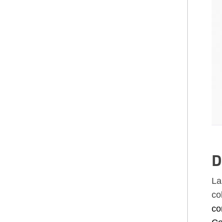
D
La
co
co