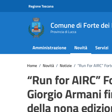
Vai ai contenuti
Vai al footer
Regione Toscana
Comune di Forte dei
Provincia di Lucca
Amministrazione
Novità
Servizi
Home
/
Novità
/
Notizie
/
“Run For AIRC” Forte
“Run for AIRC” F
Giorgio Armani fi
della nona edizio