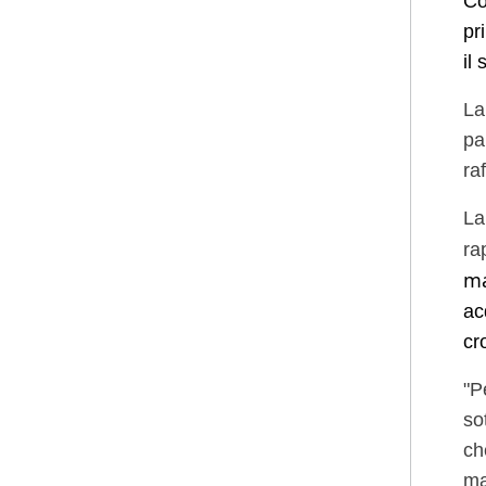
Co
pr
il
La
pa
ra
La
ra
ma
ac
cr
"P
so
ch
ma