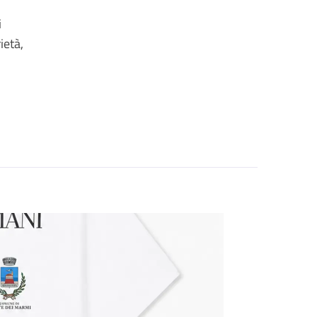
i
ietà,