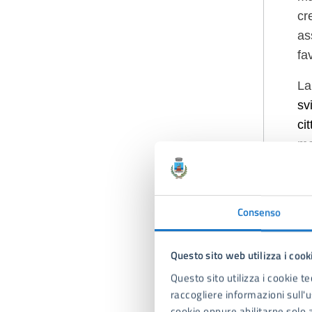
cr
as
fa
La
sv
ci
ma
L’
de
Consenso
ma
qu
“N
Questo sito web utilizza i cook
pr
Questo sito utilizza i cookie te
raccogliere informazioni sull'us
Le
cookie oppure abilitarne solo a