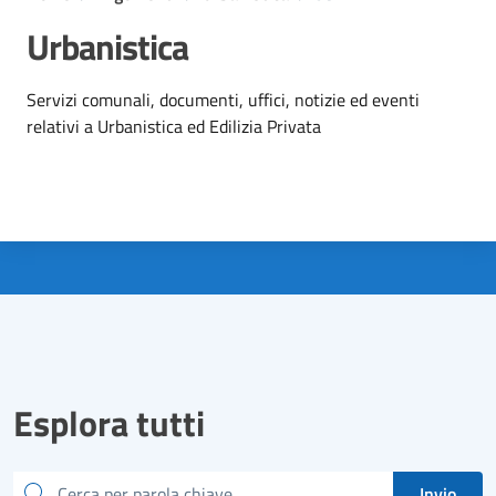
Urbanistica
Dettagli dell'argomento
Servizi comunali, documenti, uffici, notizie ed eventi
relativi a Urbanistica ed Edilizia Privata
Esplora tutti
Cerca
Invio