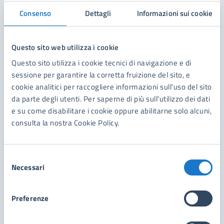
Comunicazione di inizio lavori asseverata
Consenso
Dettagli
Informazioni sui cookie
(CILA)
Questa sezione riguarda gli interventi ricompresi
Questo sito web utilizza i cookie
nell’edilizia libera con obbligo della
comunicazione di inizio lavori accompagnata da
Questo sito utilizza i cookie tecnici di navigazione e di
una asseverazione a firma di un tecnico abilitato
sessione per garantire la corretta fruizione del sito, e
(geometra, ingegnere, architetto iscritto all’ordine
cookie analitici per raccogliere informazioni sull'uso del sito
professionale) .
da parte degli utenti. Per saperne di più sull'utilizzo dei dati
e su come disabilitare i cookie oppure abilitarne solo alcuni,
consulta la nostra Cookie Policy.
Definizione/riesame Condoni edilizi
Selezione
Domanda di definizione/riesame degli abusi
Necessari
del
edilizi
consenso
Preferenze