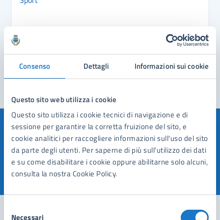
Sport
Consenso
Dettagli
Informazioni sui cookie
Questo sito web utilizza i cookie
Questo sito utilizza i cookie tecnici di navigazione e di
sessione per garantire la corretta fruizione del sito, e
Quanto sono chiare le informazioni su questa
cookie analitici per raccogliere informazioni sull'uso del sito
pagina?
da parte degli utenti. Per saperne di più sull'utilizzo dei dati
e su come disabilitare i cookie oppure abilitarne solo alcuni,
consulta la nostra Cookie Policy.
Valuta 1 stelle su 5
Valuta 2 stelle su 5
Valuta 3 stelle su 5
Valuta 4 stelle su 5
Valuta 5 stelle su 5
Selezione
Necessari
del