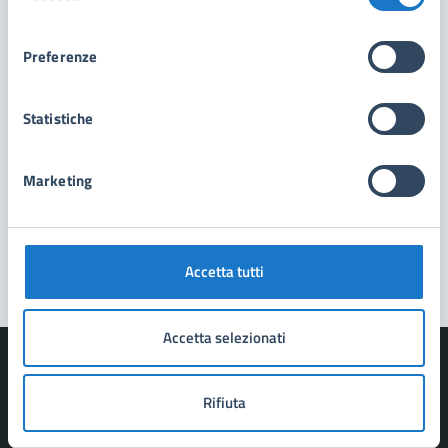
consenso
Contatta il comune
Preferenze
Leggi le domande frequenti
Richiedi assistenza
Statistiche
Prenota appuntamento
Marketing
Problemi in città
Segnala disservizio
Accetta tutti
Accetta selezionati
Rifiuta
Comune di Forte dei Marmi