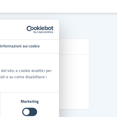
Se
Informazioni sui cookie
Doposcuo
Pre Scuol
del sito, e cookie analitici per
dati e su come disabilitare i
Richiesta 
Nido di In
Vedi altri
Marketing