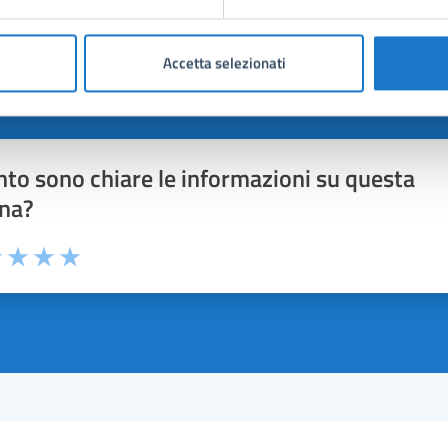
Accetta selezionati
to sono chiare le informazioni su questa
na?
1 stelle su 5
uta 2 stelle su 5
Valuta 3 stelle su 5
Valuta 4 stelle su 5
Valuta 5 stelle su 5