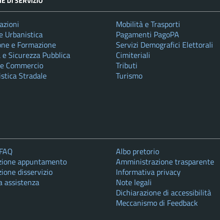
E DI SERVIZIO
azioni
Mobilità e Trasporti
e Urbanistica
Pagamenti PagoPA
one e Formazione
Servizi Demografici Elettorali
a e Sicurezza Pubblica
Cimiteriali
 e Commercio
Tributi
istica Stradale
Turismo
 FAQ
Albo pretorio
zione appuntamento
Amministrazione trasparente
ione disservizio
Informativa privacy
a assistenza
Note legali
Dichiarazione di accessibilità
Meccanismo di Feedback