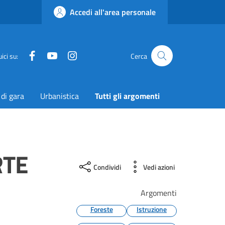
Accedi all'area personale
Facebook
YouTube
Instagram
Twitter
ici su:
Cerca
 di gara
Urbanistica
Tutti gli argomenti
RTE
Condividi
Vedi azioni
Argomenti
Foreste
Istruzione