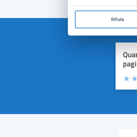
Rifiuta
Quan
pagi
Valuta 
Val