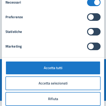
Necessari
del
consenso
Preferenze
Statistiche
Marketing
Accetta tutti
Quanto sono chiare le informazioni su questa
pagina?
Accetta selezionati
Valuta 1 stelle su 5
Valuta 2 stelle su 5
Valuta 3 stelle su 5
Valuta 4 stelle su 5
Valuta 5 stelle su 5
Rifiuta