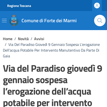
Vai ai contenuti
Vai al footer
Regione Toscana
Comune di Forte dei Marmi
Home
/
Novità
/
Avvisi
/
Via Del Paradiso Giovedì 9 Gennaio Sospesa L’erogazione
Dell’acqua Potabile Per Intervento Manutentivo Da Parte Di
Gaia
Via del Paradiso giovedì 9
gennaio sospesa
l’erogazione dell’acqua
potabile per intervento