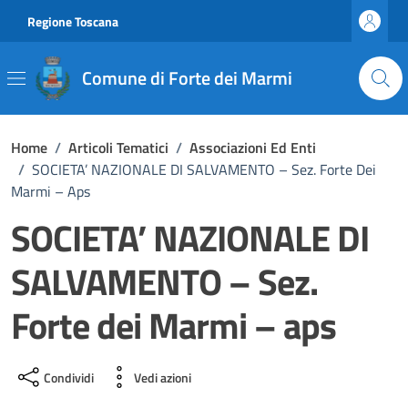
Vai ai contenuti
Vai al footer
Regione Toscana
Comune di Forte dei Marmi
Home
/
Articoli Tematici
/
Associazioni Ed Enti
/
SOCIETA’ NAZIONALE DI SALVAMENTO – Sez. Forte Dei
Marmi – Aps
SOCIETA’ NAZIONALE DI
SALVAMENTO – Sez.
Forte dei Marmi – aps
Condividi
Vedi azioni