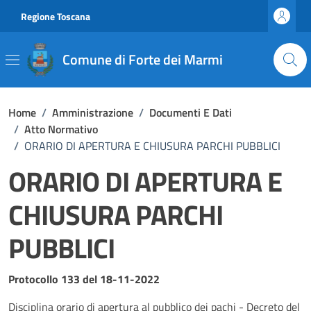
Vai ai contenuti
Vai al footer
Regione Toscana
Comune di Forte dei Marmi
Home
/
Amministrazione
/
Documenti E Dati
/
Atto Normativo
/
ORARIO DI APERTURA E CHIUSURA PARCHI PUBBLICI
ORARIO DI APERTURA E
CHIUSURA PARCHI
PUBBLICI
Dettagli del documento
Protocollo 133 del 18-11-2022
Disciplina orario di apertura al pubblico dei pachi - Decreto del