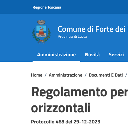
Vai ai contenuti
Vai al footer
Regione Toscana
Comune di Forte dei
Provincia di Lucca
Amministrazione
Novità
Servizi
Home
/
Amministrazione
/
Documenti E Dati
/
Regolamento per 
orizzontali
Dettagli del documento
Protocollo 468 del 29-12-2023