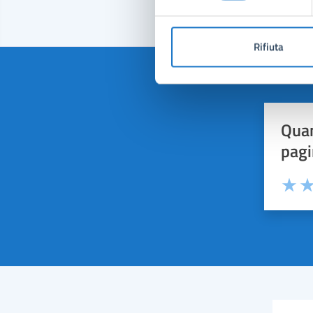
Rifiuta
Quan
pagi
Valuta 
Val