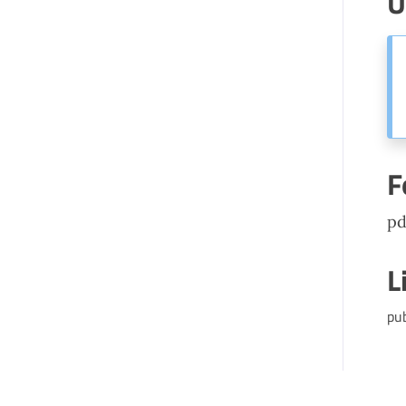
U
F
pd
L
pu