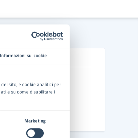
Informazioni sui cookie
D
ORDINANZA
del sito, e cookie analitici per
Regolament
dati e su come disabilitare i
Regolament
Regolame
Marketing
Vedi altri