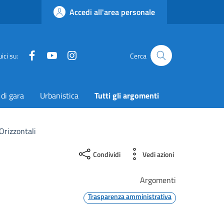
Accedi all'area personale
Facebook
YouTube
Instagram
Twitter
ici su:
Cerca
 di gara
Urbanistica
Tutti gli argomenti
Orizzontali
Condividi
Vedi azioni
Argomenti
Trasparenza amministrativa