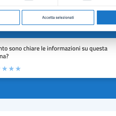
Accetta selezionati
to sono chiare le informazioni su questa
na?
1 stelle su 5
uta 2 stelle su 5
Valuta 3 stelle su 5
Valuta 4 stelle su 5
Valuta 5 stelle su 5